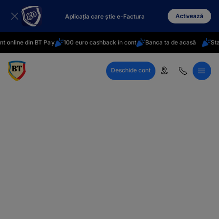
latinești
кириллица
Activează
Aplicația care știe e-Factura
 online din BT Pay
100 euro cashback în cont
Banca ta de acasă
Stai 
Deschide cont
Call Center