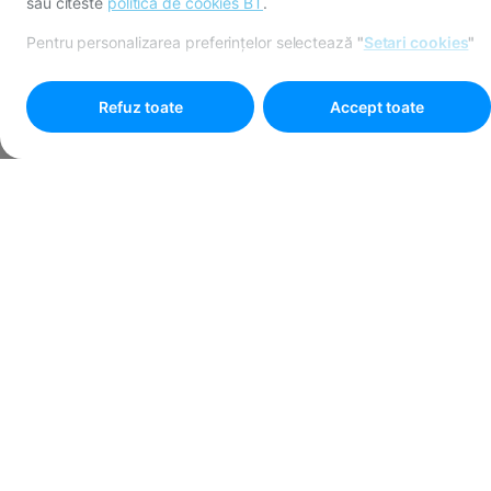
sau citeste
politica de cookies BT
.
Pentru personalizarea preferințelor selectează
"
Setari cookies
"
Refuz toate
Accept toate
Programare online
Hurray! Ultimul pas.
Înapoi
o
Finalizează programarea:
Unitatea BT
Sucursala Arad