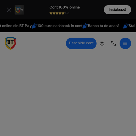
latinești
Cont 100% online
кириллица
Instalează
4.8
ne din BT Pay
100 euro cashback în cont
Banca ta de acasă
Stai în st
Deschide cont
Call Center