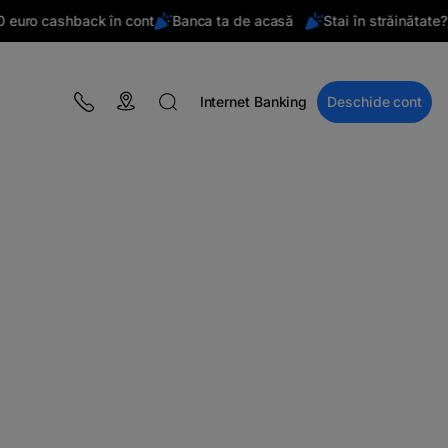
uro cashback în cont
Banca ta de acasă
Stai în străinătate?
Internet Banking
Deschide cont
BLOG
Campanii
Educație financiară
BT Pay
Evenimente
The MacRO Zone