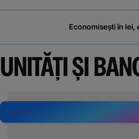
Economisești în lei,
UNITĂȚI ȘI
BANC
©
tMap
s ©
Caută cu AI