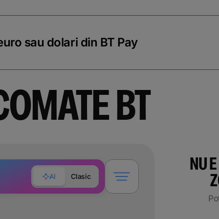
 euro sau dolari din BT Pay
OMATE BT
NU E
Z
AI
Clasic
Filtreaza
locatiile
Po