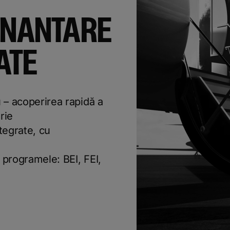
FINANTARE
ATE
u – acoperirea rapidă a
rie
ntegrate, cu
 programele: BEI, FEI,