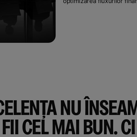
optimizarea fluxurilor fina
CELENȚA NU ÎNSEA
 FII CEL MAI BUN. CI