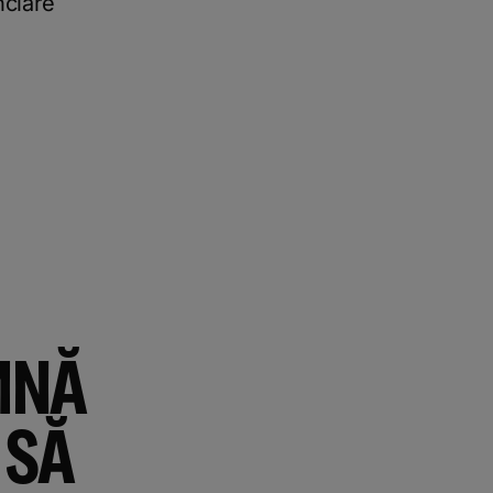
nciare
MNĂ
 SĂ