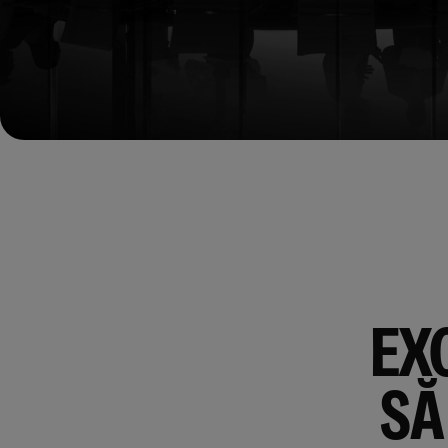
EX
SĂ