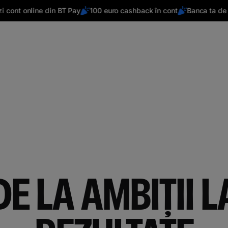
 online din BT Pay
100 euro cashback în cont
Banca ta de acas
DE LA AMBIȚII L