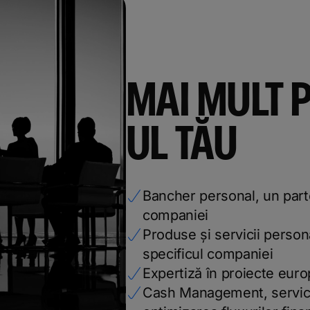
MAI MULT 
UL TĂU
Bancher personal, un part
companiei
Produse și servicii persona
specificul companiei
Expertiză în proiecte euro
Cash Management, servici