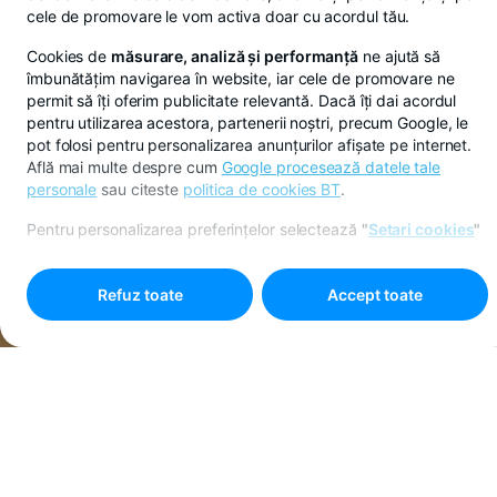
cele de promovare le vom activa doar cu acordul tău.
Cookies de
măsurare, analiză și performanță
ne ajută să
îmbunătățim navigarea în website, iar cele de promovare ne
permit să îți oferim publicitate relevantă. Dacă îți dai acordul
pentru utilizarea acestora, partenerii noștri, precum Google, le
pot folosi pentru personalizarea anunțurilor afișate pe internet.
Află mai multe despre cum
Google procesează datele tale
personale
sau citeste
politica de cookies BT
.
Pentru personalizarea preferințelor selectează
"
Setari cookies
"
Refuz toate
Accept toate
Ai ofertă la Suzuki prin
BT POS A
BT Leasing
afacerile
Hai să vezi
Mai mult