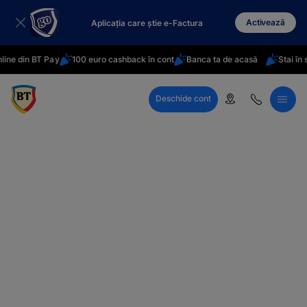
latinești
кириллица
Activează
Aplicația care știe e-Factura
din BT Pay
100 euro cashback în cont
Banca ta de acasă
Stai în străin
Deschide cont
Call Center