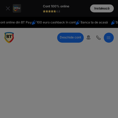
latinești
Cont 100% online
кириллица
Instalează
4.8
nt online din BT Pay
100 euro cashback în cont
Banca ta de acasă
Sta
Deschide cont
Call Center