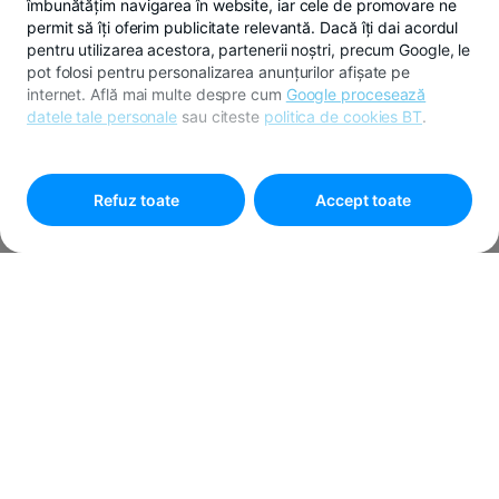
îmbunătățim navigarea în website, iar cele de promovare ne
permit să îți oferim publicitate relevantă. Dacă îți dai acordul
pentru utilizarea acestora, partenerii noștri, precum Google, le
pot folosi pentru personalizarea anunțurilor afișate pe
internet. Află mai multe despre cum
Google procesează
datele tale personale
sau citeste
politica de cookies BT
.
Pentru personalizarea preferințelor selectează
"
Setari
cookies
"
Refuz toate
Accept toate
Status Call Center