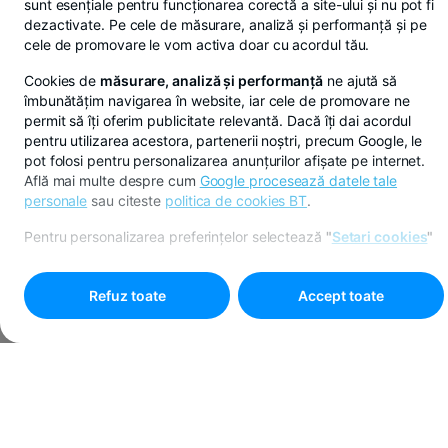
sunt esențiale pentru funcționarea corectă a site-ului și nu pot fi
dezactivate. Pe cele de măsurare, analiză și performanță și pe
cele de promovare le vom activa doar cu acordul tău.
Cookies de
măsurare, analiză și performanță
ne ajută să
îmbunătățim navigarea în website, iar cele de promovare ne
permit să îți oferim publicitate relevantă. Dacă îți dai acordul
pentru utilizarea acestora, partenerii noștri, precum Google, le
pot folosi pentru personalizarea anunțurilor afișate pe internet.
Află mai multe despre cum
Google procesează datele tale
personale
sau citeste
politica de cookies BT
.
Pentru personalizarea preferințelor selectează
"
Setari cookies
"
Refuz toate
Accept toate
Economisești în lei, euro sau dolari din BT Pay
Vezi mai multe