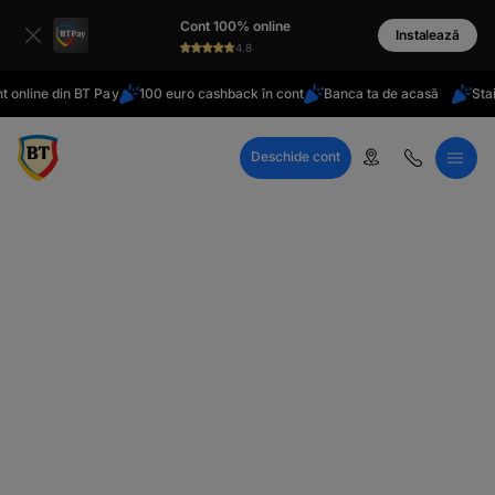
latinești
Cont 100% online
кириллица
Instalează
aza
4.8
ile
t online din BT Pay
100 euro cashback în cont
Banca ta de acasă
Stai
Deschide cont
Call Center