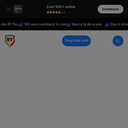
latinești
Cont 100% online
кириллица
Instalează
4.8
BT Pay
100 euro cashback în cont
Banca ta de acasă
Stai în străinătat
Deschide cont
Call Center