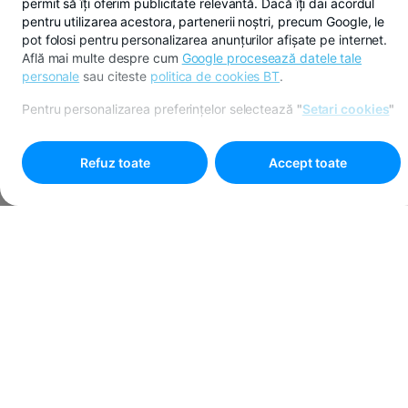
permit să îți oferim publicitate relevantă. Dacă îți dai acordul
pentru utilizarea acestora, partenerii noștri, precum Google, le
pot folosi pentru personalizarea anunțurilor afișate pe internet.
Află mai multe despre cum
Google procesează datele tale
KIDDO FEST
personale
sau citeste
politica de cookies BT
.
CASHBACK DE LA BT
Pentru personalizarea preferințelor selectează
"
Setari cookies
"
PAY KIDDO
Refuz toate
Accept toate
Îți faci un BT Pay Kiddo, faci plăți de minim 300 de
lei și primești
cashback de 10%
, în limita a 50 de lei.
Descoperă campania