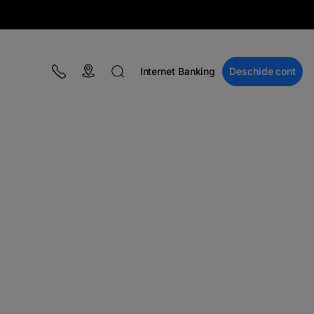
Internet Banking
Deschide cont
BLOG
Campanii
Educație financiară
BT Pay
Evenimente
The MacRO Zone