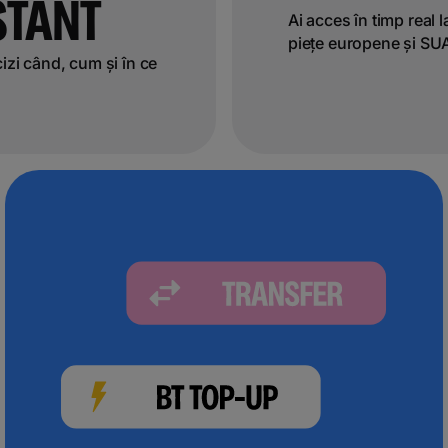
STANT
Ai acces în timp real l
piețe europene și SU
cizi când, cum și în ce