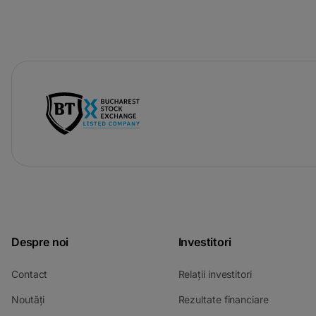
-
opens
in
a
new
tab
Despre noi
Investitori
-
-
Contact
Relații investitori
opens
opens
-
-
Noutăți
Rezultate financiare
in
in
opens
opens
a
a