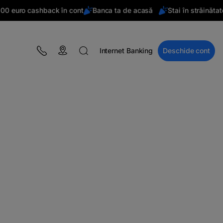
 euro cashback în cont
Banca ta de acasă
Stai în străinătate?
Internet Banking
Deschide cont
BLOG
Campanii
Educație financiară
BT Pay
Evenimente
The MacRO Zone