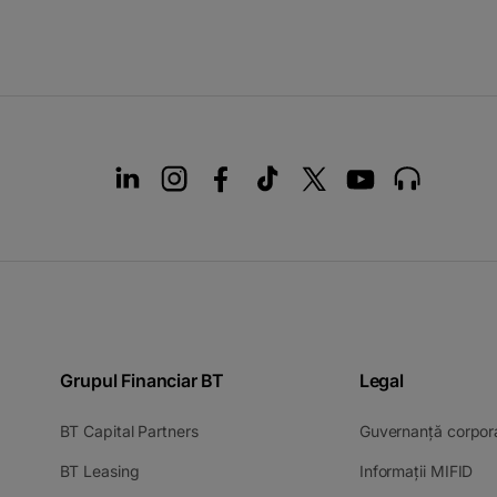
Grupul Financiar BT
Legal
-
BT Capital Partners
Guvernanță corpor
opens
-
-
BT Leasing
Informații MIFID
in
opens
op
a