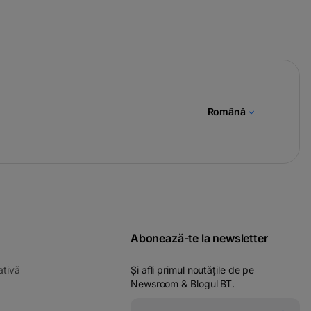
Română
Abonează-te la newsletter
-
ativă
Și afli primul noutățile de pe
opens
Newsroom & Blogul BT.
in
ens
a