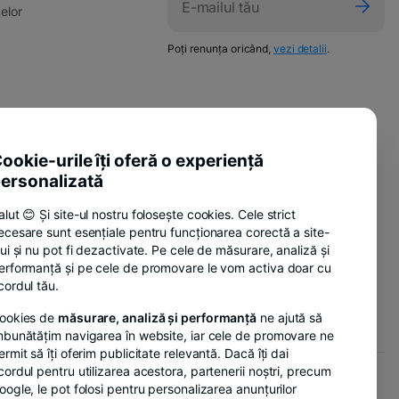
-
elor
new
opens
tab
in
-
w
Poți renunța oricând,
vezi detalii
.
a
opens
in
new
a
tab
new
pens
tab
-
ente utile
n
opens
ookie-urile îți oferă o experiență
-
sure Policy
in
ew
ersonalizată
opens
a
ab
-
anii
in
new
alut 😊 Și site-ul nostru folosește cookies. Cele strict
opens
a
tab
ecesare sunt esențiale pentru funcționarea corectă a site-
in
new
lui și nu pot fi dezactivate. Pe cele de măsurare, analiză și
a
tab
-
erformanță și pe cele de promovare le vom activa doar cu
nzi
new
opens
cordul tău.
tab
in
ookies de
măsurare, analiză și performanță
ne ajută să
a
mbunătățim navigarea în website, iar cele de promovare ne
new
ermit să îți oferim publicitate relevantă. Dacă îți dai
tab
cordul pentru utilizarea acestora, partenerii noștri, precum
oogle, le pot folosi pentru personalizarea anunțurilor