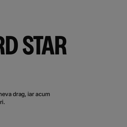
RD STAR
ineva drag, iar acum
ri.