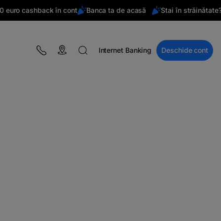
ro cashback în cont
Banca ta de acasă
Stai în străinătate?
D
Internet Banking
Deschide cont
BLOG
Campanii
Educație financiară
BT Pay
Evenimente
The MacRO Zone