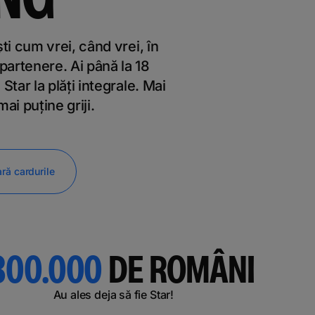
ti cum vrei, când vrei, în
artenere. Ai până la 18
Star la plăți integrale. Mai
ai puține griji.
ă cardurile
800.000
DE ROMÂNI
Au ales deja să fie Star!