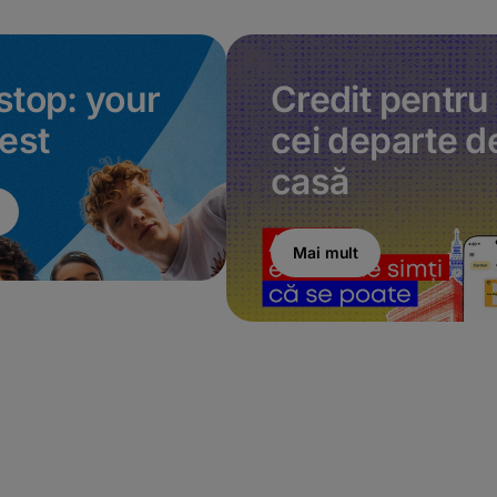
stop: your
Credit pentru
fest
cei departe d
casă
Mai mult