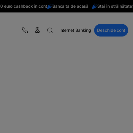
 euro cashback în cont
Banca ta de acasă
Stai în străinătate?
Internet Banking
Deschide cont
BLOG
Campanii
Educație financiară
BT Pay
Evenimente
The MacRO Zone