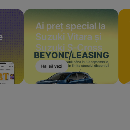
Ai preț special la
e
Suzuki Vitara și
Suzuki S-Cross
Hai să vezi