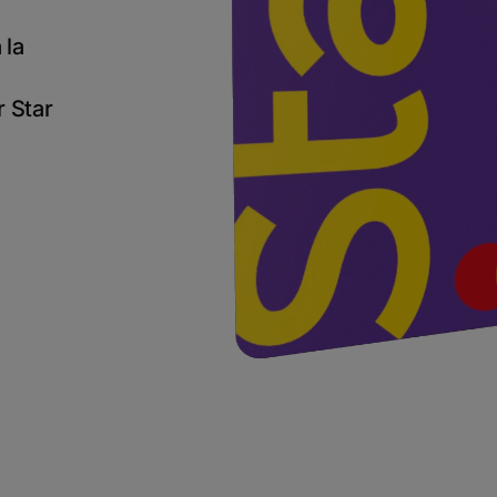
 la
r Star