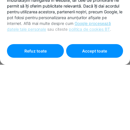
îmbunătățim navigarea în website, iar cele de promovare ne
permit să îți oferim publicitate relevantă. Dacă îți dai acordul
pentru utilizarea acestora, partenerii noștri, precum Google, le
pot folosi pentru personalizarea anunțurilor afișate pe
internet. Află mai multe despre cum
Google procesează
datele tale personale
sau citeste
politica de cookies BT
.
Pentru personalizarea preferințelor selectează
"
Setari
cookies
"
Refuz toate
Accept toate
APLICĂ PENTRU STAR