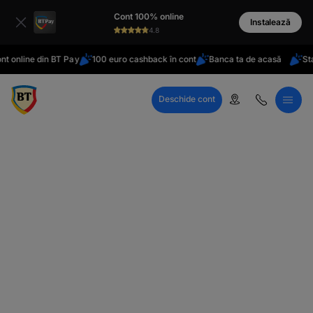
latinești
Cont 100% online
кириллица
Instalează
4.8
t online din BT Pay
100 euro cashback în cont
Banca ta de acasă
Stai
Deschide cont
Call Center