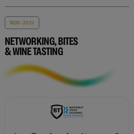
19:30 - 20:20
NETWORKING, BITES
& WINE TASTING
-
opens
in