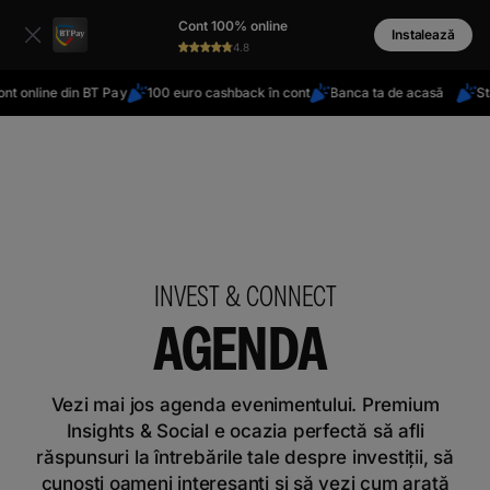
latinești
Cont 100% online
кириллица
Instalează
4.8
t online din BT Pay
100 euro cashback în cont
Banca ta de acasă
Sta
INVEST & CONNECT
AGENDA
Vezi mai jos agenda evenimentului. Premium
Insights & Social e ocazia perfectă să afli
răspunsuri la întrebările tale despre investiții, să
cunoști oameni interesanți și să vezi cum arată