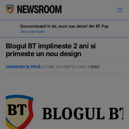
Economisești în lei, euro sau dolari din BT Pay
Vezi mai multe
Blogul BT implineste 2 ani si
primeste un nou design
COMUNICATE DE PRESĂ
COMUNICATE DE PRESĂ
22 IUNIE 2017
TIMP DE CITIRE:
1 MINUT
MILESTONES
NOUTĂȚI
ANUNȚURI