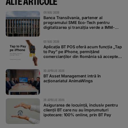
ALTE ARTICOLE
06 MAI 2026
Banca Transilvania, partener al
programului SME Eco-Tech pentru
digitalizarea și tranziția verde a IMM-
urilor
05 MAI 2026
Aplicația BT POS oferă acum funcția „Tap
to Pay” pe iPhone, permițând
comercianților din România să accepte
plăți contactless
30 APRILIE 2026
BT Asset Management intră în
acționariatul AnimaWings
28 APRILIE 2026
Asigurarea de locuință, inclusiv pentru
clienții BT care nu au împrumuturi
ipotecare: 100% online, prin BT Pay