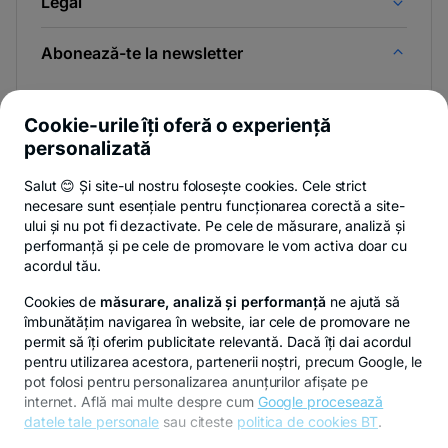
Legal
Abonează-te la newsletter
Și afli primul noutățile de pe Newsroom & Blogul BT.
Cookie-urile îți oferă o experiență
personalizată
Salut 😊 Și site-ul nostru folosește cookies. Cele strict
Poți renunța oricând,
vezi detalii
.
necesare sunt esențiale pentru funcționarea corectă a site-
ului și nu pot fi dezactivate. Pe cele de măsurare, analiză și
performanță și pe cele de promovare le vom activa doar cu
Privacy Hub
Politica de confidențialitate
Politica de cookies
S
acordul tău.
Cookies de
măsurare, analiză și performanță
ne ajută să
îmbunătățim navigarea în website, iar cele de promovare ne
permit să îți oferim publicitate relevantă. Dacă îți dai acordul
pentru utilizarea acestora, partenerii noștri, precum Google, le
© Copyright 2026 Banca Transilvania. Toate drepturile
pot folosi pentru personalizarea anunțurilor afișate pe
rezervate.
internet. Află mai multe despre cum
Google procesează
datele tale personale
sau citeste
politica de cookies BT
.