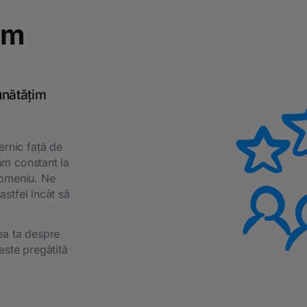
im
unătățim
rnic față de
ăm constant la
domeniu. Ne
astfel încât să
ea ta despre
este pregătită