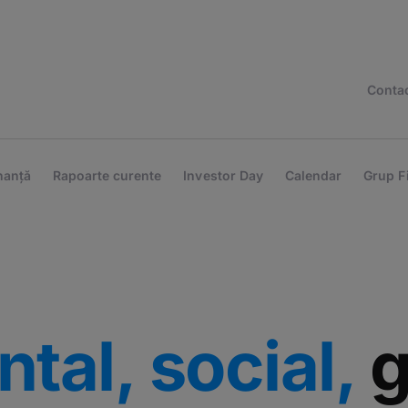
Conta
nanță
Rapoarte curente
Investor Day
Calendar
Grup F
tal, social,
g