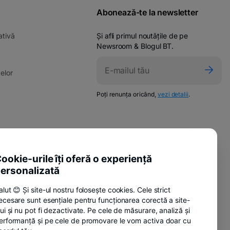
Abonează-te la newsletter
-
ativă
Și afli primul noutățile de pe
opens
Newsroom & Blogul BT.
in
ens
a
-
elor
new
opens
tab
in
-
w
Poți renunța oricând,
vezi detalii
.
a
opens
in
new
a
tab
new
pens
tab
-
ente utile
n
opens
ookie-urile îți oferă o experiență
-
sure Policy
in
ew
ersonalizată
opens
a
ab
-
anii
in
new
alut 😊 Și site-ul nostru folosește cookies. Cele strict
opens
a
tab
ecesare sunt esențiale pentru funcționarea corectă a site-
in
new
lui și nu pot fi dezactivate. Pe cele de măsurare, analiză și
a
tab
-
nzi
erformanță și pe cele de promovare le vom activa doar cu
new