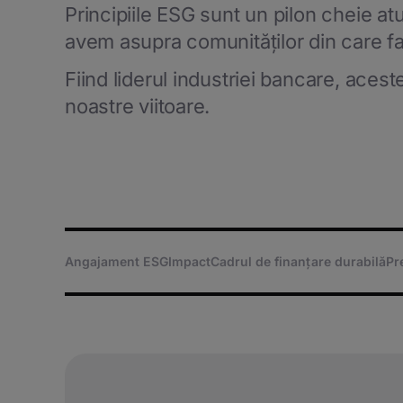
Principiile ESG sunt un pilon cheie a
avem asupra comunităților din care fa
Fiind liderul industriei bancare, aces
noastre viitoare.
Angajament ESG
Impact
Cadrul de finanțare durabilă
Pr