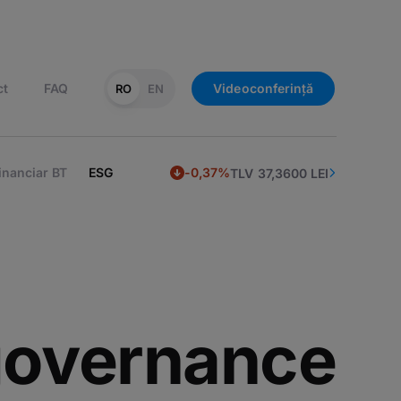
ct
FAQ
Videoconferință
RO
EN
inanciar BT
ESG
-0,37%
TLV 37,3600 LEI
overnance