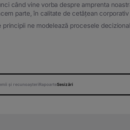
tunci când vine vorba despre amprenta noastră
cem parte, în calitate de cetățean corporati
te principii ne modelează procesele decizional
emii și recunoașteri
Rapoarte
Sesizări