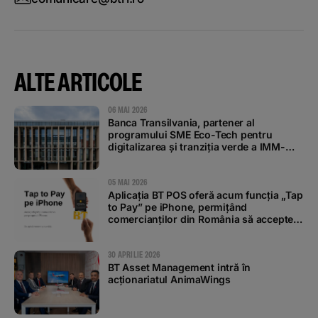
ALTE ARTICOLE
06 MAI 2026
Banca Transilvania, partener al
programului SME Eco-Tech pentru
digitalizarea și tranziția verde a IMM-
urilor
05 MAI 2026
Aplicația BT POS oferă acum funcția „Tap
to Pay” pe iPhone, permițând
comercianților din România să accepte
plăți contactless
30 APRILIE 2026
BT Asset Management intră în
acționariatul AnimaWings