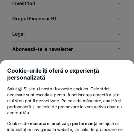
Investitori
Grupul Financiar BT
Legal
Abonează-te la newsletter
Și afli primul noutățile de pe Newsroom & Blogul BT.
Cookie-urile îți oferă o experiență
personalizată
Salut 😊 Și site-ul nostru folosește cookies. Cele strict
Poți renunța oricând,
vezi detalii
.
necesare sunt esențiale pentru funcționarea corectă a site-
ului și nu pot fi dezactivate. Pe cele de măsurare, analiză și
performanță și pe cele de promovare le vom activa doar cu
Privacy Hub
Politica de confidențialitate
Politica de cookies
S
acordul tău.
Cookies de
măsurare, analiză și performanță
ne ajută să
îmbunătățim navigarea în website, iar cele de promovare ne