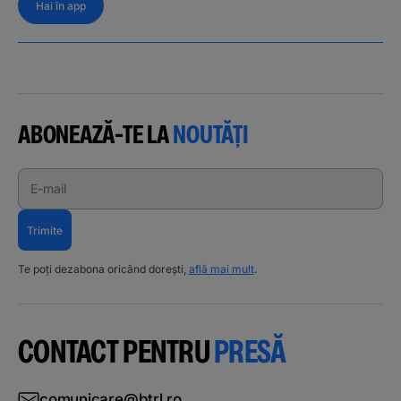
Hai în app
ABONEAZĂ-TE LA
NOUTĂȚI
E-mail
Trimite
Te poți dezabona oricând dorești,
află mai mult
.
CONTACT PENTRU
PRESĂ
comunicare@btrl.ro