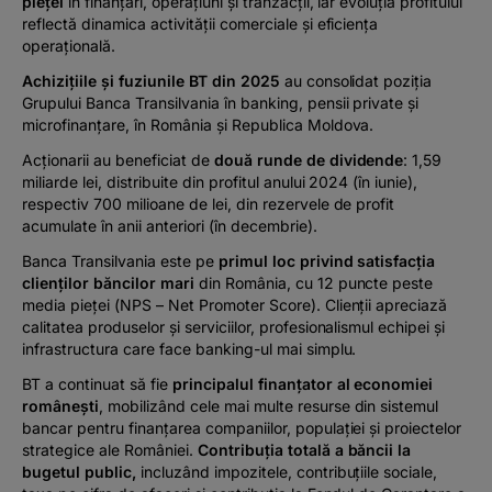
pieței
în finanțări, operațiuni și tranzacții, iar evoluția profitului
reflectă dinamica activității comerciale și eficiența
operațională.
Achizițiile și fuziunile BT din 2025
au consolidat
poziția
Grupului Banca Transilvania în banking, pensii private și
microfinanțare, în România și Republica Moldova.
Acționarii au beneficiat de
două runde de dividende
: 1,59
miliarde lei, distribuite din profitul anului 2024 (în iunie),
respectiv 700 milioane de lei, din rezervele de profit
acumulate în anii anteriori (în decembrie).
Banca Transilvania este pe
primul loc privind satisfacția
clienților băncilor mari
din România, cu 12 puncte peste
media pieței (NPS – Net Promoter Score). Clienții apreciază
calitatea produselor și serviciilor, profesionalismul echipei și
infrastructura care face banking-ul mai simplu.
BT a continuat să fie
principalul finanțator al economiei
românești
, mobilizând cele mai multe resurse din sistemul
bancar pentru finanțarea companiilor, populației și proiectelor
strategice ale României.
Contribuția totală a băncii la
bugetul public,
incluzând impozitele, contribuțiile sociale,