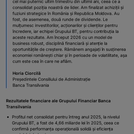
cel mai puternic ultim trimestru din ultimii ani, ceea ce a
consolidat poziția noastră de lider. Am finalizat achiziții și
fuziuni strategice în România și Republica Moldova. Au
fost, de asemenea, două runde de dividende. Le
mulțumesc investitorilor, acționarilor și clienților pentru
încredere, iar echipei Grupului BT, pentru contribuția la
aceste rezultate. Am început 2026 cu un model de
business robust, disciplină financiară și atenție la
oportunitățile de creștere. Rămânem angajați în susținerea
economiei românești chiar și în perioade de volatilitate, așa
cum este cea în care ne aflăm.
Horia Ciorcilă
Președintele Consiliului de Administrație
Banca Transilvania
Rezultatele financiare ale Grupului Financiar Banca
Transilvania
Profitul net consolidat pentru întreg anul 2025, la nivelul
Grupului BT, a fost de 4,66 miliarde lei în 2025, ceea ce
confirmă performanța operațională solidă și eficiența