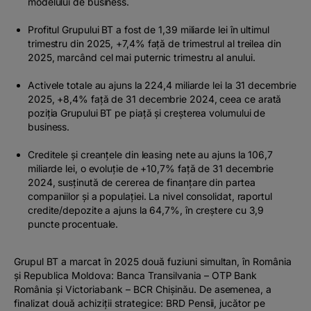
modelului de business.
Profitul Grupului BT a fost de 1,39 miliarde lei în ultimul
trimestru din 2025, +7,4% față de trimestrul al treilea din
2025, marcând cel mai puternic trimestru al anului.
Activele totale au ajuns la 224,4 miliarde lei la 31 decembrie
2025, +8,4% față de 31 decembrie 2024, ceea ce arată
poziția Grupului BT pe piață și creșterea volumului de
business.
Creditele și creanțele din leasing nete au ajuns la 106,7
miliarde lei, o evoluție de +10,7% faţă de 31 decembrie
2024, susținută de cererea de finanțare din partea
companiilor și a populației. La nivel consolidat, raportul
credite/depozite a ajuns la 64,7%, în creștere cu 3,9
puncte procentuale.
Grupul BT a marcat în 2025 două fuziuni simultan, în România
și Republica Moldova: Banca Transilvania – OTP Bank
România și Victoriabank – BCR Chișinău. De asemenea, a
finalizat două achiziții strategice: BRD Pensii, jucător pe