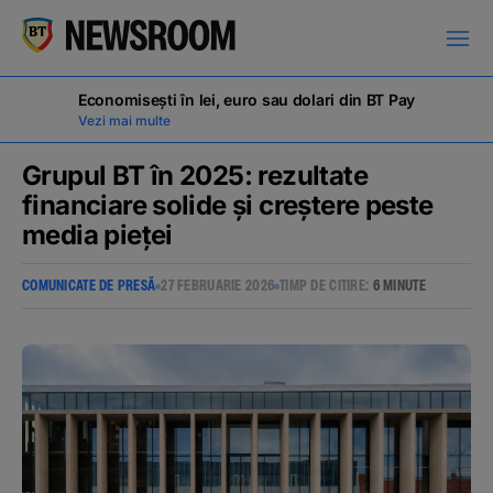
Economisești în lei, euro sau dolari din BT Pay
Vezi mai multe
Grupul BT în 2025: rezultate
financiare solide și creștere peste
media pieței
COMUNICATE DE PRESĂ
COMUNICATE DE PRESĂ
27 FEBRUARIE 2026
TIMP DE CITIRE:
6 MINUTE
MILESTONES
NOUTĂȚI
ANUNȚURI