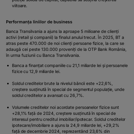
viitoare.
Performanța liniilor de business
Banca Transilvania a ajuns la aproape 5 milioane de clienți
activi (retail și companii) la finalul anului trecut. În 2025, BT a
atras peste 470.000 de noi clienți persoane fizice, la care se
adaugă cei peste 130.000 proveniți de la OTP Bank România,
în urma fuziunii cu Banca Transilvania.
Banca a finanțat companiile cu 21,1 miliarde lei și persoanele
fizice cu 12,9 miliarde lei.
Soldul creditelor brute la nivelul băncii este +22,6%,
creștere susținută în special de segmentul populație, unde
soldul creditelor a avansat cu 26,7%.
Volumele creditelor noi acordate persoanelor fizice sunt
+28,1% față de 2024, creștere susținută în special de
interesul pentru creditul imobiliar/ipotecar. Soldul creditelor
ipotecare/imobiliare a ajuns la 24,9 miliarde lei, +29,2%
față de decembrie 2024, reprezentând 23,6% din