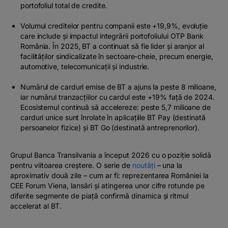
portofoliul total de credite.
Volumul creditelor pentru companii este +19,9%, evoluție
care include și impactul integrării portofoliului OTP Bank
România. În 2025, BT a continuat să fie lider și aranjor al
facilităților sindicalizate în sectoare-cheie, precum energie,
automotive, telecomunicații și industrie.
Numărul de carduri emise de BT a ajuns la peste 8 milioane,
iar numărul tranzacțiilor cu cardul este +19% față de 2024.
Ecosistemul continuă să accelereze: peste 5,7 milioane de
carduri unice sunt înrolate în aplicațiile BT Pay (destinată
persoanelor fizice) și BT Go (destinată antreprenorilor).
Grupul Banca Transilvania a început 2026 cu o poziție solidă
pentru viitoarea creștere. O serie de
noutăți
– una la
aproximativ două zile – cum ar fi: reprezentarea României la
CEE Forum Viena, lansări și atingerea unor cifre rotunde pe
diferite segmente de piață confirmă dinamica și ritmul
accelerat al BT.