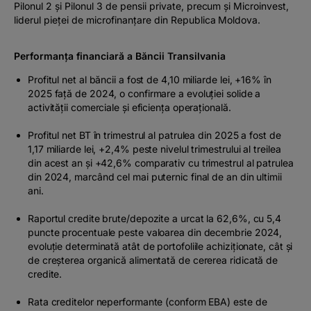
Pilonul 2 și Pilonul 3 de pensii private, precum și Microinvest,
liderul pieței de microfinanțare din Republica Moldova.
Performanța financiară a Băncii Transilvania
Profitul net al băncii a fost de 4,10 miliarde lei, +16% în
2025 față de 2024, o confirmare a evoluției solide a
activității comerciale și eficiența operațională.
Profitul net BT în trimestrul al patrulea din 2025 a fost de
1,17 miliarde lei, +2,4% peste nivelul trimestrului al treilea
din acest an și +42,6% comparativ cu trimestrul al patrulea
din 2024, marcând cel mai puternic final de an din ultimii
ani.
Raportul credite brute/depozite a urcat la 62,6%, cu 5,4
puncte procentuale peste valoarea din decembrie 2024,
evoluție determinată atât de portofoliile achiziționate, cât și
de creșterea organică alimentată de cererea ridicată de
credite.
Rata creditelor neperformante (conform EBA) este de