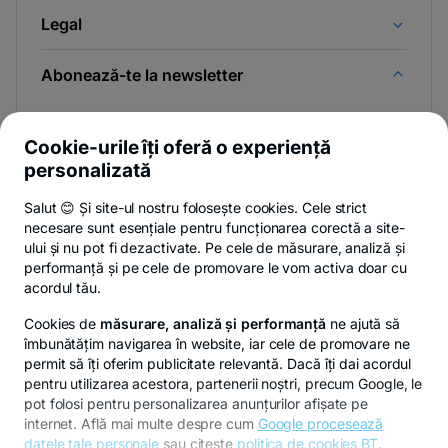
Legal
Abonează-te la newsletter
Și afli primul noutățile de pe Newsroom & Blogul BT.
Cookie-urile îți oferă o experiență
personalizată
Salut 😊 Și site-ul nostru folosește cookies. Cele strict
Poți renunța oricând,
vezi detalii
.
necesare sunt esențiale pentru funcționarea corectă a site-
ului și nu pot fi dezactivate. Pe cele de măsurare, analiză și
performanță și pe cele de promovare le vom activa doar cu
Privacy Hub
Politica de confidențialitate
Politica de cookies
S
acordul tău.
Cookies de
măsurare, analiză și performanță
ne ajută să
îmbunătățim navigarea în website, iar cele de promovare ne
permit să îți oferim publicitate relevantă. Dacă îți dai acordul
pentru utilizarea acestora, partenerii noștri, precum Google, le
© Copyright 2026 Banca Transilvania. Toate drepturile
pot folosi pentru personalizarea anunțurilor afișate pe
rezervate.
internet. Află mai multe despre cum
Google procesează
datele tale personale
sau citeste
politica de cookies BT
.