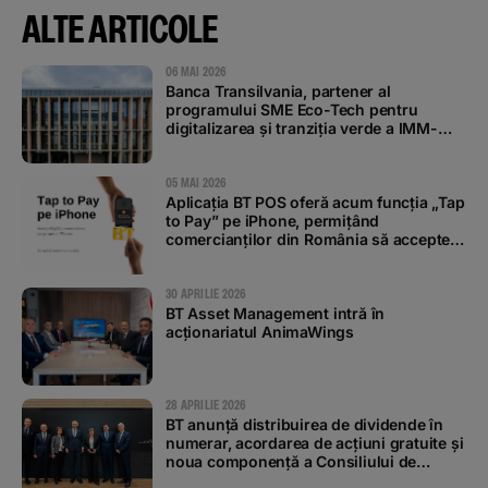
ALTE ARTICOLE
06 MAI 2026
Banca Transilvania, partener al
programului SME Eco-Tech pentru
digitalizarea și tranziția verde a IMM-
urilor
05 MAI 2026
Aplicația BT POS oferă acum funcția „Tap
to Pay” pe iPhone, permițând
comercianților din România să accepte
plăți contactless
30 APRILIE 2026
BT Asset Management intră în
acționariatul AnimaWings
28 APRILIE 2026
BT anunță distribuirea de dividende în
numerar, acordarea de acțiuni gratuite și
noua componență a Consiliului de
Administrație