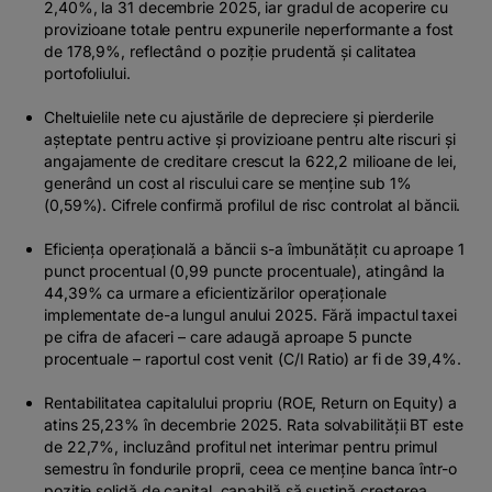
2,40%, la 31 decembrie 2025, iar gradul de acoperire cu
provizioane totale pentru expunerile neperformante a fost
de 178,9%, reflectând o poziție prudentă și calitatea
portofoliului.
Cheltuielile nete cu ajustările de depreciere și pierderile
așteptate pentru active și provizioane pentru alte riscuri şi
angajamente de creditare crescut la 622,2 milioane de lei,
generând un cost al riscului care se menține sub 1%
(0,59%). Cifrele confirmă profilul de risc controlat al băncii.
Eficienţa operaţională a băncii s-a îmbunătățit cu aproape 1
punct procentual (0,99 puncte procentuale), atingând la
44,39% ca urmare a eficientizărilor operaționale
implementate de-a lungul anului 2025. Fără impactul taxei
pe cifra de afaceri – care adaugă aproape 5 puncte
procentuale – raportul cost venit (C/I Ratio) ar fi de 39,4%.
Rentabilitatea capitalului propriu (ROE, Return on Equity) a
atins 25,23% în decembrie 2025. Rata solvabilității BT este
de 22,7%, incluzând profitul net interimar pentru primul
semestru în fondurile proprii, ceea ce menține banca într-o
poziție solidă de capital, capabilă să susțină creșterea