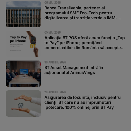
06 MAI 2026
Banca Transilvania, partener al
programului SME Eco-Tech pentru
digitalizarea și tranziția verde a IMM-
urilor
05 MAI 2026
Aplicația BT POS oferă acum funcția „Tap
to Pay” pe iPhone, permițând
comercianților din România să accepte
plăți contactless
30 APRILIE 2026
BT Asset Management intră în
acționariatul AnimaWings
28 APRILIE 2026
Asigurarea de locuință, inclusiv pentru
clienții BT care nu au împrumuturi
ipotecare: 100% online, prin BT Pay