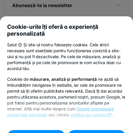
Abonează-te la newsletter
Și afli primul noutățile de pe Newsroom & Blogul BT.
Cookie-urile îți oferă o experiență
personalizată
Salut 😊 Și site-ul nostru folosește cookies. Cele strict
Poți renunța oricând,
vezi detalii
.
necesare sunt esențiale pentru funcționarea corectă a site-
ului și nu pot fi dezactivate. Pe cele de măsurare, analiză și
performanță și pe cele de promovare le vom activa doar cu
Privacy Hub
Politica de confidențialitate
Politica de cookies
S
acordul tău.
Cookies de
măsurare, analiză și performanță
ne ajută să
îmbunătățim navigarea în website, iar cele de promovare ne
permit să îți oferim publicitate relevantă. Dacă îți dai acordul
pentru utilizarea acestora, partenerii noștri, precum Google, le
© Copyright 2026 Banca Transilvania. Toate drepturile
pot folosi pentru personalizarea anunțurilor afișate pe
rezervate.
internet. Află mai multe despre cum
Google procesează
datele tale personale
sau citeste
politica de cookies BT
.
Pentru personalizarea preferințelor selectează
"
Setari
cookies
"