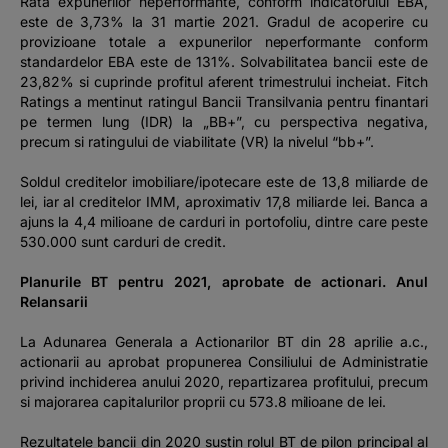
Rata expunerilor neperformante, conform indicatorului EBA,
este de 3,73% la 31 martie 2021. Gradul de acoperire cu
provizioane totale a expunerilor neperformante conform
standardelor EBA este de 131%. Solvabilitatea bancii este de
23,82% si cuprinde profitul aferent trimestrului incheiat. Fitch
Ratings a mentinut ratingul Bancii Transilvania pentru finantari
pe termen lung (IDR) la „BB+”, cu perspectiva negativa,
precum si ratingului de viabilitate (VR) la nivelul “bb+”.
Soldul creditelor imobiliare/ipotecare este de 13,8 miliarde de
lei, iar al creditelor IMM, aproximativ 17,8 miliarde lei. Banca a
ajuns la 4,4 milioane de carduri in portofoliu, dintre care peste
530.000 sunt carduri de credit.
Planurile BT pentru 2021, aprobate de actionari. Anul
Relansarii
La Adunarea Generala a Actionarilor BT din 28 aprilie a.c.,
actionarii au aprobat propunerea Consiliului de Administratie
privind inchiderea anului 2020, repartizarea profitului, precum
si majorarea capitalurilor proprii cu 573.8 milioane de lei.
Rezultatele bancii din 2020 sustin rolul BT de pilon principal al