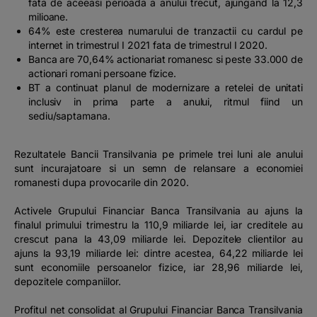
fata de aceeasi perioada a anului trecut, ajungand la 12,3
milioane.
64% este cresterea numarului de tranzactii cu cardul pe
internet in trimestrul I 2021 fata de trimestrul I 2020.
Banca are 70,64% actionariat romanesc si peste 33.000 de
actionari romani persoane fizice.
BT a continuat planul de modernizare a retelei de unitati
inclusiv in prima parte a anului, ritmul fiind un
sediu/saptamana.
Rezultatele Bancii Transilvania pe primele trei luni ale anului
sunt incurajatoare si un semn de relansare a economiei
romanesti dupa provocarile din 2020.
Activele Grupului Financiar Banca Transilvania au ajuns la
finalul primului trimestru la 110,9 miliarde lei, iar creditele au
crescut pana la 43,09 miliarde lei. Depozitele clientilor au
ajuns la 93,19 miliarde lei: dintre acestea, 64,22 miliarde lei
sunt economiile persoanelor fizice, iar 28,96 miliarde lei,
depozitele companiilor.
Profitul net consolidat al Grupului Financiar Banca Transilvania