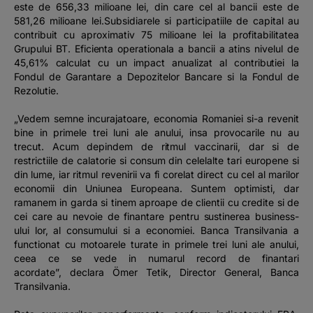
este de 656,33 milioane lei, din care cel al bancii este de
581,26 milioane lei.Subsidiarele si participatiile de capital au
contribuit cu aproximativ 75 milioane lei la profitabilitatea
Grupului BT. Eficienta operationala a bancii a atins nivelul de
45,61% calculat cu un impact anualizat al contributiei la
Fondul de Garantare a Depozitelor Bancare si la Fondul de
Rezolutie.
„Vedem semne incurajatoare, e
conomia Romaniei si-a revenit
bine in primele trei luni ale anului, insa provocarile nu au
trecut. Acum depindem de ritmul vaccinarii, dar si de
restrictiile de calatorie si consum din celelalte tari europene si
din lume, iar ritmul revenirii va fi corelat direct cu cel al marilor
economii din Uniunea Europeana. Suntem optimisti, dar
ramanem in garda si tinem aproape de clientii cu credite si de
cei care au nevoie de finantare pentru sustinerea business-
ului lor, al consumului si a economiei. Banca Transilvania a
functionat cu motoarele turate in primele trei luni ale anului,
ceea ce se vede in numarul record de finantari
acordate”,
declara Ömer Tetik, Director General, Banca
Transilvania.