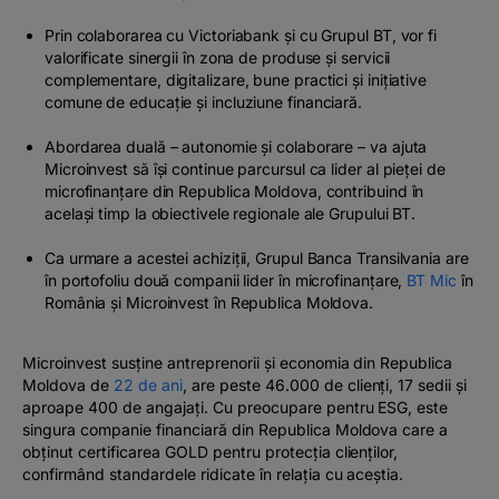
Prin colaborarea cu Victoriabank și cu Grupul BT, vor fi
valorificate sinergii în zona de produse și servicii
complementare, digitalizare, bune practici și inițiative
comune de educație și incluziune financiară.
Abordarea duală – autonomie și colaborare – va ajuta
Microinvest să își continue parcursul ca lider al pieței de
microfinanțare din Republica Moldova, contribuind în
același timp la obiectivele regionale ale Grupului BT.
Ca urmare a acestei achiziții, Grupul Banca Transilvania are
în portofoliu două companii lider în microfinanțare,
BT Mic
în
România și Microinvest în Republica Moldova.
Microinvest susține antreprenorii și economia din Republica
Moldova de
22 de ani
, are peste 46.000 de clienți, 17 sedii și
aproape 400 de angajați. Cu preocupare pentru ESG, este
singura companie financiară din Republica Moldova care a
obținut certificarea GOLD pentru protecția clienților,
confirmând standardele ridicate în relația cu aceștia.