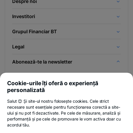
Despre noi
Investitori
Grupul Financiar BT
Legal
Abonează-te la newsletter
Și afli primul noutățile de pe Newsroom & Blogul BT.
Cookie-urile îți oferă o experiență
personalizată
Salut 😊 Și site-ul nostru folosește cookies. Cele strict
Poți renunța oricând,
vezi detalii
.
necesare sunt esențiale pentru funcționarea corectă a site-
ului și nu pot fi dezactivate. Pe cele de măsurare, analiză și
performanță și pe cele de promovare le vom activa doar cu
Privacy Hub
Politica de confidențialitate
Politica de cookies
S
acordul tău.