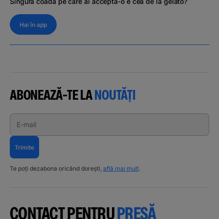
Singura coadă pe care ai accepta-o e cea de la gelato?
Hai în app
ABONEAZĂ-TE LA
NOUTĂȚI
E-mail
Trimite
Te poți dezabona oricând dorești,
află mai mult
.
CONTACT PENTRU
PRESĂ