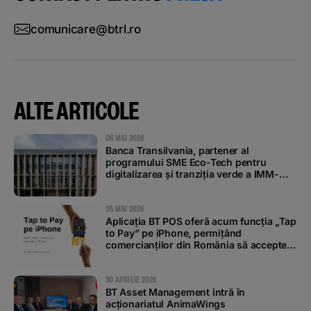
comunicare@btrl.ro
ALTE ARTICOLE
06 MAI 2026
Banca Transilvania, partener al
programului SME Eco-Tech pentru
digitalizarea și tranziția verde a IMM-
urilor
05 MAI 2026
Aplicația BT POS oferă acum funcția „Tap
to Pay” pe iPhone, permițând
comercianților din România să accepte
plăți contactless
30 APRILIE 2026
BT Asset Management intră în
acționariatul AnimaWings