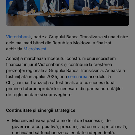
#BTVOICE
BLOG
Victoriabank
, parte a Grupului Banca Transilvania și una dintre
cele mai mari bănci din Republica Moldova, a finalizat
achiziția
Microinvest
.
Achiziția marchează începutul construirii unui ecosistem
financiar în jurul Victoriabank și contribuie la creșterea
prezenței regionale a Grupului Banca Transilvania. Aceasta a
fost inițiată în aprilie 2025, prin
semnarea
acordului la
Chișinău, iar tranzacția a fost finalizată cu succes după
primirea tuturor aprobărilor necesare din partea autorităților
de reglementare și supraveghere.
Continuitate și sinergii strategice
Microinvest își va păstra modelul de business și de
guvernanță corporativă, precum și autonomia operațională,
continuând să funcționeze ca entitate independentă.