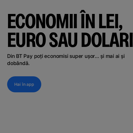
ECONOMII ÎN LEI,
EURO SAU DOLARI
Din BT Pay poți economisi super ușor... și mai ai și
dobândă.
Hai în app