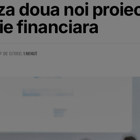
za doua noi proie
e financiara
P DE CITIRE:
1 MINUT