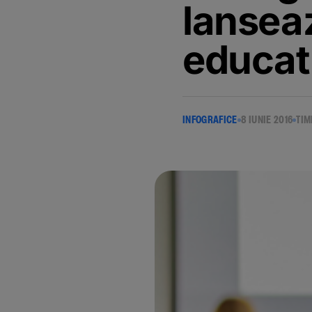
lansea
educati
INFOGRAFICE
8 IUNIE 2016
TIM