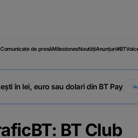
Comunicate de presă
Milestones
Noutăți
Anunțuri
#BTVoic
ti în lei, euro sau dolari din BT Pay
Ve
aficBT: BT Club