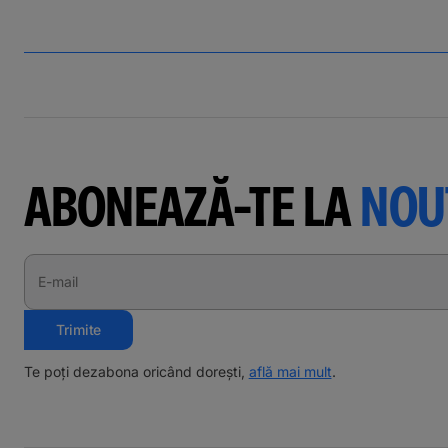
ABONEAZĂ-TE LA
NOU
E-mail
Trimite
Te poți dezabona oricând dorești,
află mai mult
.