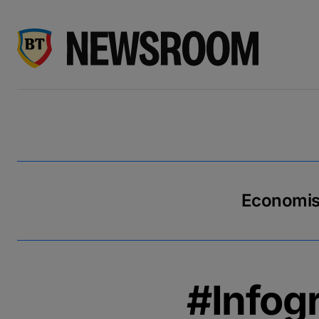
Economiseș
#Infogr