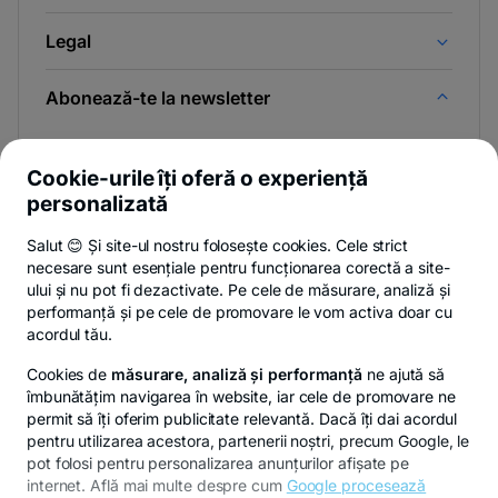
Legal
Abonează-te la newsletter
Și afli primul noutățile de pe Newsroom & Blogul BT.
Cookie-urile îți oferă o experiență
personalizată
Salut 😊 Și site-ul nostru folosește cookies. Cele strict
Poți renunța oricând,
vezi detalii
.
necesare sunt esențiale pentru funcționarea corectă a site-
ului și nu pot fi dezactivate. Pe cele de măsurare, analiză și
performanță și pe cele de promovare le vom activa doar cu
Privacy Hub
Politica de confidențialitate
Politica de cookies
S
acordul tău.
Cookies de
măsurare, analiză și performanță
ne ajută să
îmbunătățim navigarea în website, iar cele de promovare ne
permit să îți oferim publicitate relevantă. Dacă îți dai acordul
pentru utilizarea acestora, partenerii noștri, precum Google, le
© Copyright 2026 Banca Transilvania. Toate drepturile
pot folosi pentru personalizarea anunțurilor afișate pe
rezervate.
internet. Află mai multe despre cum
Google procesează