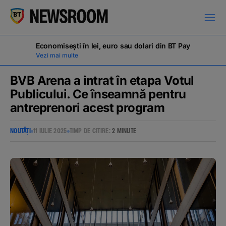
Economisești în lei, euro sau dolari din BT Pay
Vezi mai multe
BVB Arena a intrat în etapa Votul
Publicului. Ce înseamnă pentru
antreprenori acest program
COMUNICATE DE PRESĂ
NOUTĂȚI
11 IULIE 2025
TIMP DE CITIRE:
2 MINUTE
MILESTONES
NOUTĂȚI
ANUNȚURI