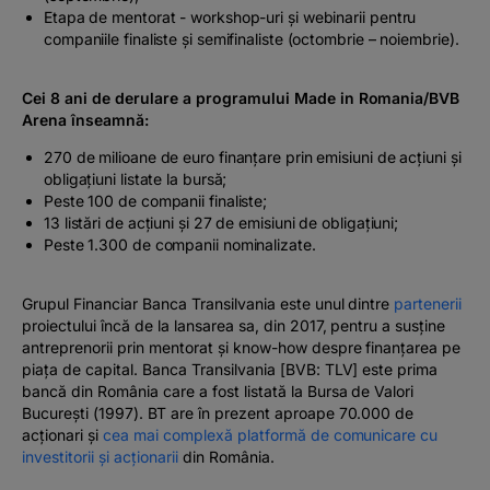
Etapa de mentorat - workshop-uri și webinarii pentru
companiile finaliste și semifinaliste (octombrie – noiembrie).
Cei 8 ani de derulare a programului Made in Romania/BVB
Arena înseamnă:
270 de milioane de euro finanțare prin emisiuni de acțiuni și
obligațiuni listate la bursă;
Peste 100 de companii finaliste;
13 listări de acțiuni și 27 de emisiuni de obligațiuni;
Peste 1.300 de companii nominalizate.
Grupul Financiar Banca Transilvania este unul dintre
partenerii
proiectului încă de la lansarea sa, din 2017, pentru a susține
antreprenorii prin mentorat și know-how despre finanțarea pe
piața de capital. Banca Transilvania [BVB: TLV] este prima
bancă din România care a fost listată la Bursa de Valori
București (1997). BT are în prezent aproape 70.000 de
acționari și
cea mai complexă platformă de comunicare cu
investitorii și acționarii
din România.