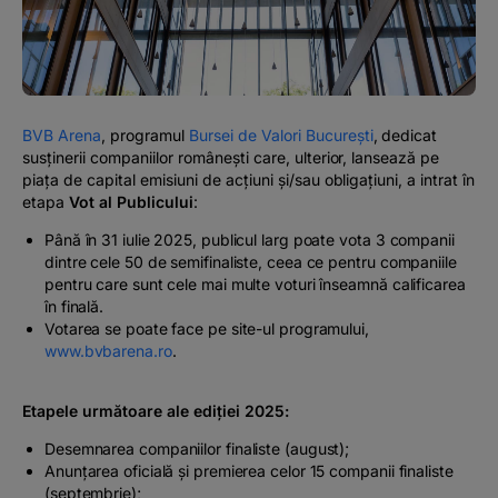
#BTVOICE
BLOG
BVB Arena
, programul
Bursei de Valori București
, dedicat
susținerii companiilor românești care, ulterior, lansează pe
piața de capital emisiuni de acțiuni și/sau obligațiuni, a intrat în
etapa
Vot al Publicului
:
Până în 31 iulie 2025, publicul larg poate vota 3 companii
dintre cele 50 de semifinaliste, ceea ce pentru companiile
pentru care sunt cele mai multe voturi înseamnă calificarea
în finală.
Votarea se poate face pe site-ul programului,
www.bvbarena.ro
.
Etapele următoare ale ediției 2025:
Desemnarea companiilor finaliste (august);
Anunțarea oficială și premierea celor 15 companii finaliste
(septembrie);