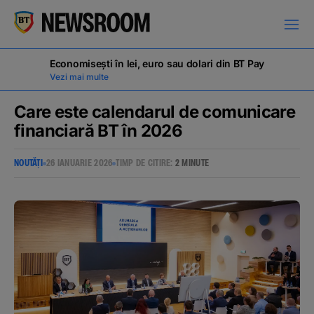
Economisești în lei, euro sau dolari din BT Pay
Vezi mai multe
Care este calendarul de comunicare
financiară BT în 2026
COMUNICATE DE PRESĂ
NOUTĂȚI
26 IANUARIE 2026
TIMP DE CITIRE:
2 MINUTE
MILESTONES
NOUTĂȚI
ANUNȚURI