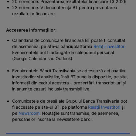
20 noiembrie: Prezentarea rezultatelor financiare T3 2026
23 noiembrie: Videoconferință BT pentru prezentarea
rezultatelor financiare
Accesarea informațiilor:
Calendarul de comunicare financiară BT poate fi consultat,
de asemenea, pe site-ul băncii/platforma
Relații investitori
.
Evenimentele pot fi adăugate în calendarul personal
(Google Calendar sau Outlook).
Evenimentele Băncii Transilvania se adresează acționarilor,
investitorilor și analiștilor, însă BT pune la dispoziție, pe site,
informații din cadrul acestora – prezentări, transcript-uri și,
în anumite cazuri, inclusiv transmisii live.
Comunicatele de presă ale Grupului Banca Transilvania pot
fi accesate pe site-ul BT, pe platforma
Relații Investitori
și
pe
Newsroom
. Noutățile sunt transmise, de asemenea,
persoanelor înscrise la newslettere băncii.