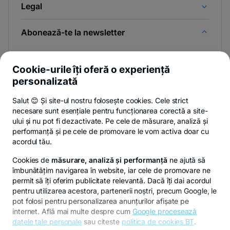
Legal
Abonează-te la newsletter
Și afli primul noutățile de pe Newsroom & Blogul BT.
Cookie-urile îți oferă o experiență
personalizată
Salut 😊 Și site-ul nostru folosește cookies. Cele strict
Poți renunța oricând,
vezi detalii
.
necesare sunt esențiale pentru funcționarea corectă a site-
ului și nu pot fi dezactivate. Pe cele de măsurare, analiză și
performanță și pe cele de promovare le vom activa doar cu
Privacy Hub
Politica de confidențialitate
Politica de cookies
S
acordul tău.
Cookies de
măsurare, analiză și performanță
ne ajută să
îmbunătățim navigarea în website, iar cele de promovare ne
permit să îți oferim publicitate relevantă. Dacă îți dai acordul
pentru utilizarea acestora, partenerii noștri, precum Google, le
© Copyright 2026 Banca Transilvania. Toate drepturile
pot folosi pentru personalizarea anunțurilor afișate pe
rezervate.
internet. Află mai multe despre cum
Google procesează
datele tale personale
sau citeste
politica de cookies BT
.