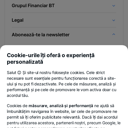
Grupul Financiar BT
Legal
Abonează-te la newsletter
Și afli primul noutățile de pe Newsroom & Blogul BT.
Cookie-urile îți oferă o experiență
personalizată
Salut 😊 Și site-ul nostru folosește cookies. Cele strict
Poți renunța oricând,
vezi detalii
.
necesare sunt esențiale pentru funcționarea corectă a site-
ului și nu pot fi dezactivate. Pe cele de măsurare, analiză și
performanță și pe cele de promovare le vom activa doar cu
Privacy Hub
Politica de confidențialitate
Politica de cookies
S
acordul tău.
Cookies de
măsurare, analiză și performanță
ne ajută să
îmbunătățim navigarea în website, iar cele de promovare ne
permit să îți oferim publicitate relevantă. Dacă îți dai acordul
pentru utilizarea acestora, partenerii noștri, precum Google, le
© Copyright 2026 Banca Transilvania. Toate drepturile