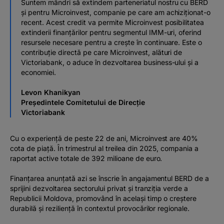
Suntem mândri să extindem parteneriatul nostru cu BERD
și pentru Microinvest, companie pe care am achiziționat-o
recent. Acest credit va permite Microinvest posibilitatea
extinderii finanțărilor pentru segmentul IMM-uri, oferind
resursele necesare pentru a crește în continuare. Este o
contribuție directă pe care Microinvest, alături de
Victoriabank, o aduce în dezvoltarea business-ului și a
economiei.
Levon Khanikyan
Președintele Comitetului de Direcție
Victoriabank
Cu o experiență de peste 22 de ani, Microinvest are 40%
cota de piață. În trimestrul al treilea din 2025, compania a
raportat active totale de 392 milioane de euro.
Finanțarea anunțată azi se înscrie în angajamentul BERD de a
sprijini dezvoltarea sectorului privat și tranziția verde a
Republicii Moldova, promovând în același timp o creștere
durabilă și reziliență în contextul provocărilor regionale.