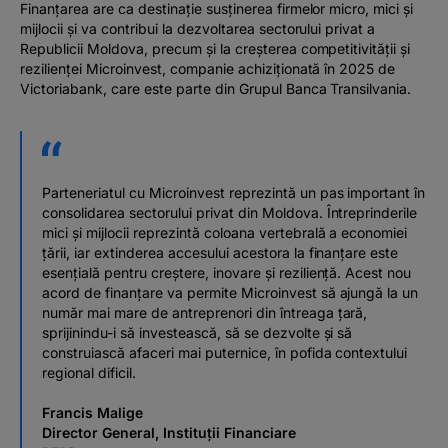
Finanțarea are ca destinație susținerea firmelor micro, mici și
mijlocii și va contribui la dezvoltarea sectorului privat a
Republicii Moldova, precum și la creșterea competitivității și
rezilienței Microinvest, companie achiziționată în 2025 de
Victoriabank, care este parte din Grupul Banca Transilvania.
Parteneriatul cu Microinvest reprezintă un pas important în
consolidarea sectorului privat din Moldova. Întreprinderile
mici și mijlocii reprezintă coloana vertebrală a economiei
țării, iar extinderea accesului acestora la finanțare este
esențială pentru creștere, inovare și reziliență. Acest nou
acord de finanțare va permite Microinvest să ajungă la un
număr mai mare de antreprenori din întreaga țară,
sprijinindu-i să investească, să se dezvolte și să
construiască afaceri mai puternice, în pofida contextului
regional dificil.
Francis Malige
Director General, Instituții Financiare