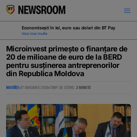
Moldova
Economisești în lei, euro sau dolari din BT Pay
Vezi mai multe
Microinvest primește o finanțare de
20 de milioane de euro de la BERD
pentru susținerea antreprenorilor
COMUNICATE DE PRESĂ
din Republica Moldova
NOUTĂȚI
27 IANUARIE 2026
TIMP DE CITIRE:
2 MINUTE
MILESTONES
NOUTĂȚI
ANUNȚURI