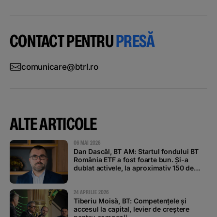
CONTACT PENTRU
PRESĂ
comunicare@btrl.ro
ALTE ARTICOLE
06 MAI 2026
Dan Dascăl, BT AM: Startul fondului BT
România ETF a fost foarte bun. Și-a
dublat activele, la aproximativ 150 de
milioane de lei, în doar două săptămâni
24 APRILIE 2026
Tiberiu Moisă, BT: Competențele și
accesul la capital, levier de creștere