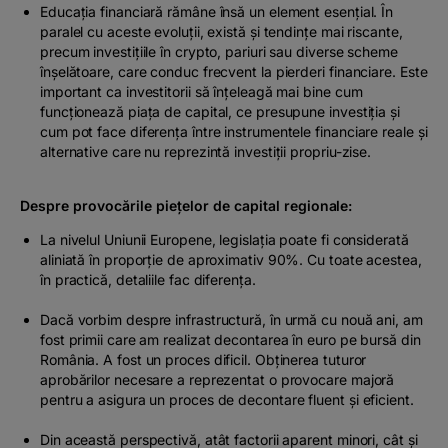
Educația financiară rămâne însă un element esențial. În
paralel cu aceste evoluții, există și tendințe mai riscante,
precum investițiile în crypto, pariuri sau diverse scheme
înșelătoare, care conduc frecvent la pierderi financiare. Este
important ca investitorii să înțeleagă mai bine cum
funcționează piața de capital, ce presupune investiția și
cum pot face diferența între instrumentele financiare reale și
alternative care nu reprezintă investiții propriu-zise.
Despre provocările piețelor de capital regionale:
La nivelul Uniunii Europene, legislația poate fi considerată
aliniată în proporție de aproximativ 90%. Cu toate acestea,
în practică, detaliile fac diferența.
Dacă vorbim despre infrastructură, în urmă cu nouă ani, am
fost primii care am realizat decontarea în euro pe bursă din
România. A fost un proces dificil. Obținerea tuturor
aprobărilor necesare a reprezentat o provocare majoră
pentru a asigura un proces de decontare fluent și eficient.
Din această perspectivă, atât factorii aparent minori, cât și