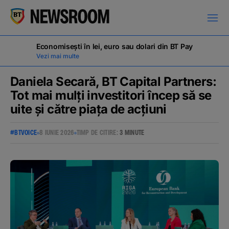
Economisești în lei, euro sau dolari din BT Pay
Vezi mai multe
Daniela Secară, BT Capital Partners:
Tot mai mulți investitori încep să se
uite și către piața de acțiuni
COMUNICATE DE PRESĂ
#BTVOICE
8 IUNIE 2026
TIMP DE CITIRE:
3 MINUTE
MILESTONES
NOUTĂȚI
ANUNȚURI