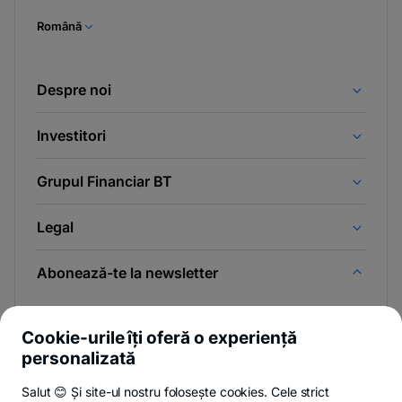
Română
Despre noi
Investitori
Grupul Financiar BT
Legal
Abonează-te la newsletter
Și afli primul noutățile de pe Newsroom & Blogul BT.
Cookie-urile îți oferă o experiență
personalizată
Salut 😊 Și site-ul nostru folosește cookies. Cele strict
Poți renunța oricând,
vezi detalii
.