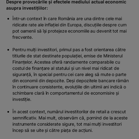
Despre provocările și efectele mediului actual economic
asupra investițiilor:
Într-un context în care România are una dintre cele mai
ridicate rate ale inflației din Europa, discuțiile despre cum
pot oamenii să își protejeze economiile au devenit tot mai
frecvente.
Pentru mulți investitori, primul pas a fost orientarea către
titlurile de stat destinate populației, emise de Ministerul
Finanțelor. Acestea oferă randamente comparabile cu
costul de finanțare al statului și un nivel mai ridicat de
siguranță, în special pentru cei care aleg să mute o parte
din economii din depozite. Deși depozitele bancare rămân
în continuare consistente, evoluțiile din ultimii ani indică o
schimbare clară în comportamentul de economisire și
investiție.
În acest context, numărul investitorilor de retail a crescut
semnificativ. Mai mult, observăm că, pornind de la aceste
instrumente considerate sigure, tot mai mulți investitori
încep să se uite și către piața de acțiuni.