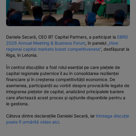
#BTVOICE
BLOG
Daniela Secară, CEO BT Capital Partners, a participat la
EBRD
2026 Annual Meeting & Business Forum
, în panelul
„How
regional capital markets boost competitiveness”
, desfășurat la
Riga, în Letonia.
În centrul discuțiilor a fost rolul esențial pe care piețele de
capital regionale puternice îl au în consolidarea rezilienței
financiare și în creșterea competitivității economice. De
asemenea, participanții au vorbit despre provocările legate de
integrarea piețelor de capital, analizând principalele bariere
care afectează acest proces și opțiunile disponibile pentru a
le gestiona.
Câteva dintre declarațiile Danielei Secară, iar
întreaga discuție
poate fi urmărită video aici
.