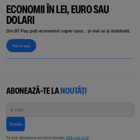
ECONOMII ÎN LEI, EURO SAU
DOLARI
Din BT Pay poți economisi super ușor... și mai ai și dobândă.
Hai în app
ABONEAZĂ-TE LA
NOUTĂȚI
E-mail
Trimite
Te poți dezabona oricând dorești,
află mai mult
.