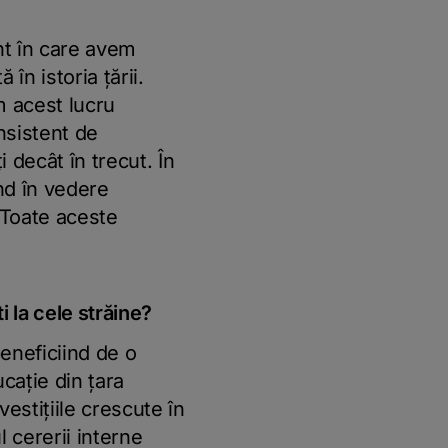
t în care avem
n istoria ţării.
m acest lucru
nsistent de
 decât în trecut. În
ând în vedere
. Toate aceste
ti la cele străine?
beneficiind de o
caţie din ţara
estiţiile crescute în
 cererii interne