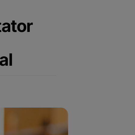
țator
al