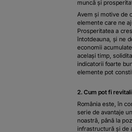
muncă şi prosperita
Avem şi motive de o
elemente care ne aju
Prosperitatea a cres
întotdeauna, şi ne 
economii acumulate, 
acelaşi timp, solidi
indicatorii foarte bu
elemente pot consti
2. Cum pot fi revitali
România este, în cont
serie de avantaje un
noastră, până la poz
infrastructură şi de