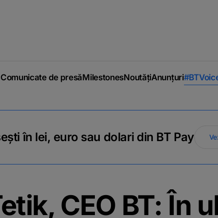
Comunicate de presă
Milestones
Noutăți
Anunțuri
#BTVoic
ti în lei, euro sau dolari din BT Pay
Ve
tik, CEO BT: În ul