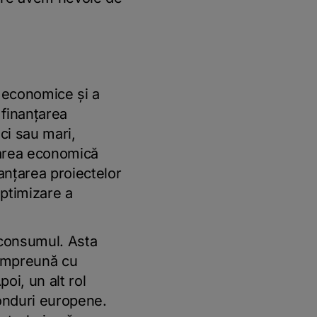
ii economice şi a
 finanţarea
ci sau mari,
sarea economică
nanţarea proiectelor
optimizare a
 consumul. Asta
 împreună cu
oi, un alt rol
fonduri europene.