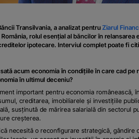
Băncii Transilvania, a analizat pentru
Ziarul Financ
România, rolul esențial al băncilor în relansare
creditelor ipotecare. Interviul complet poate fi citi
nsată acum economia în condiţiile în care cad pe
onomia în ultimul deceniu?
oment important pentru economia românească, î
mul, creditarea, imobiliarele şi investiţiile publi
lă, susţinută de mărirea salarială din sectorul pub
gure creşterea.
ă necesită o reconfigurare strategică, gândire