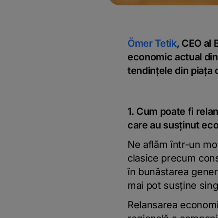
Ömer Tetik
, CEO al 
economic actual din 
tendințele din piața 
1. Cum poate fi rela
care au susţinut ec
Ne aflăm într-un m
clasice precum consu
în bunăstarea genera
mai pot susţine sin
Relansarea economic