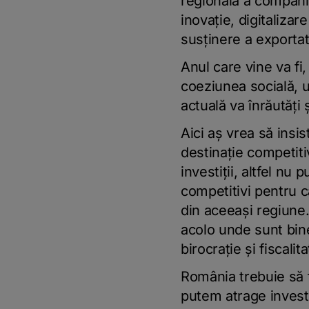
regională a companiil
inovaţie, digitalizar
susţinere a exportato
Anul care vine va fi
coeziunea socială, 
actuală va înrăutăţi
Aici aş vrea să insis
destinaţie competitiv
investiţii, altfel nu
competitivi pentru că
din aceeaşi regiune. 
acolo unde sunt bine
birocraţie şi fiscali
România trebuie să f
putem atrage investiţ