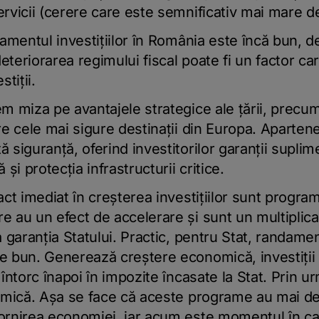
rvicii (cerere care este semnificativ mai mare de
damentul investiţiilor în România este încă bun, de
teriorarea regimului fiscal poate fi un factor c
tiţii.
m miza pe avantajele strategice ale ţării, precu
re cele mai sigure destinaţii din Europa. Aparte
 siguranţă, oferind investitorilor garanţii suplim
 şi protecţia infrastructurii critice.
act imediat în creşterea investiţiilor sunt program
 au un efect de accelerare şi sunt un multiplicato
a garanţia Statului. Practic, pentru Stat, randame
e bun. Generează creştere economică, investiţii 
întorc înapoi în impozite încasate la Stat. Prin u
e mică. Aşa se face că aceste programe au mai de
ornirea economiei, iar acum este momentul în c