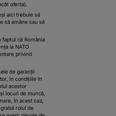
cât oferta).
şi aici trebuie să
are să amâne sau să
m faptul că România
nenţa la NATO
entare privind
ele de garanţii
r, în condiţiile în
ntul acestor
şi locuri de muncă,
rmare, în acest caz,
grabă rolul de
are avem nevoie de