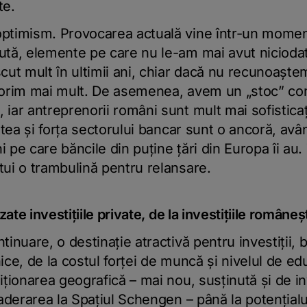
te.
ptimism. Provocarea actuală vine într-un momen
tă, elemente pe care nu le-am mai avut niciodată î
cut mult în ultimii ani, chiar dacă nu recunoaşte
dorim mai mult. De asemenea, avem un „stoc” co
iar antreprenorii români sunt mult mai sofisticaţi
tatea şi forţa sectorului bancar sunt o ancoră, av
ni pe care băncile din puţine ţări din Europa îi au
tui o trambulină pentru relansare.
zate investiţiile private, de la investiţiile româneş
inuare, o destinaţie atractivă pentru investiţii, 
ice, de la costul forţei de muncă şi nivelul de edu
iţionarea geografică – mai nou, susţinută şi de inv
 aderarea la Spaţiul Schengen – până la potenţialul