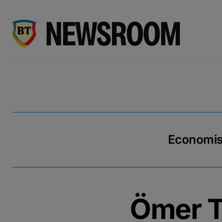
Economiseș
Ömer Te