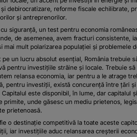
or locale, un accent pe investiţii în energie şi in
e şi debirocratizare, reforme fiscale echilibrate,
rilor şi antreprenorilor.
, cu siguranţă, un test pentru economia româneas
unde, de asemenea, avem fracturi consistente, ia
 şi mai mult polarizarea populaţiei şi problemele 
t pe un lucru absolut esenţial, România trebuie să
ă pentru investiţiile străine şi locale. Trebuie să
 putem relansa economia, iar pentru a le atrage tr
, pentru investiţii, există concurenţă între ţări şi
Capitalul este disponibil, în lume, dar capitalul şi
 primite, unde găsesc un mediu prietenos, legisla
tate prietenoasă.
ie o destinaţie competitivă la toate aceste capit
ii, iar investiţiile aduc relansarea creşterii econ