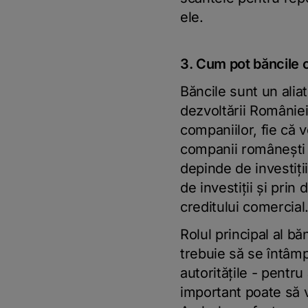
ele.
3. Cum pot băncile 
Băncile sunt un aliat
dezvoltării României
companiilor, fie că 
companii româneşti 
depinde de investiţi
de investiţii şi prin
creditului comercial
Rolul principal al b
trebuie să se întâmp
autorităţile - pentru
important poate să v