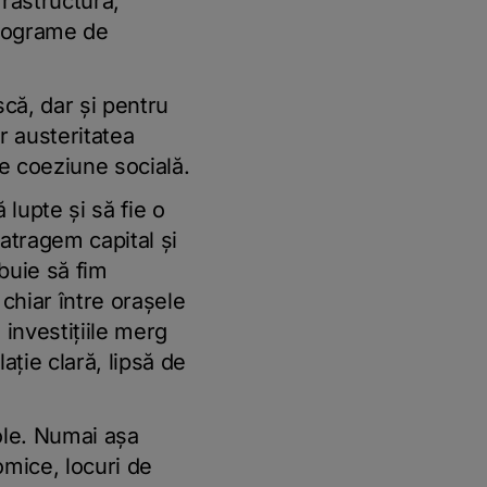
frastructură,
 programe de
că, dar şi pentru
r austeritatea
de coeziune socială.
 lupte şi să fie o
 atragem capital şi
ebuie să fim
 chiar între oraşele
 investiţiile merg
ţie clară, lipsă de
ole. Numai aşa
omice, locuri de