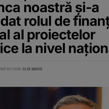
nca noastră și-a
dat rolul de finan
al al proiectelor
ice la nivel națion
TIMP DE CITIRE:
22 DE MINUTE