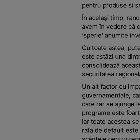
pentru produse şi se
În acelaşi timp, ran
avem în vedere că de
‘sperie’ anumite inves
Cu toate astea, pute
este astăzi una dint
consolidează această
securitatea regională
Un alt factor cu imp
guvernamentale, care
care rar se ajunge l
programe este foart
iar toate acestea se 
rata de default est
scânteie pentru rep