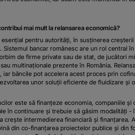
contribui mai mult la relansarea economică?
 esenţial pentru autorităţi, în susţinerea creşter
. Sistemul bancar românesc are un rol central în
vorbim de firme private sau de stat, de jucători mi
sau multinaţionale prezente în România. Relan
i, iar băncile pot accelera acest proces prin cofi
 dezvoltarea unor soluţii eficiente de fluidizare şi 
.
ăncilor este să finanţeze economia, companiile şi
le în continuare şi trebuie să găsim modalităţi -
 a creşte intermedierea financiară şi finanţarea. Ap
ină din co-finanţarea proiectelor publice şi din 