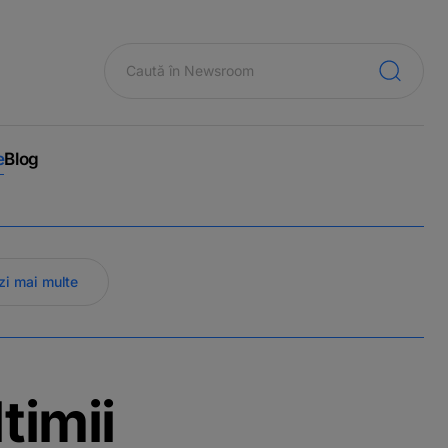
e
Blog
zi mai multe
timii