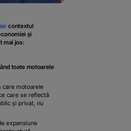
iar
contextul
a economiei
și
t mai jos:
 rând toate motoarele
n care motoarele
ce care se reflectă
lic şi privat, nu
 de expansiune