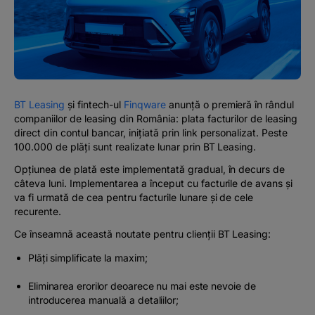
#BTVOICE
BLOG
BT Leasing
și fintech-ul
Finqware
anunță o premieră în rândul
companiilor de leasing din România: plata facturilor de leasing
direct din contul bancar, inițiată prin link personalizat. Peste
100.000 de plăți sunt realizate lunar prin BT Leasing.
Opțiunea de plată este implementată gradual, în decurs de
câteva luni. Implementarea a început cu facturile de avans și
va fi urmată de cea pentru facturile lunare și de cele
recurente.
Ce înseamnă această noutate pentru clienții BT Leasing:
Plăți simplificate la maxim;
Eliminarea erorilor deoarece nu mai este nevoie de
introducerea manuală a detaliilor;