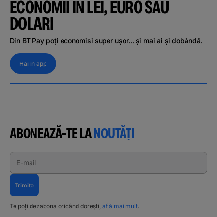
ECONOMII ÎN LEI, EURO SAU
DOLARI
Din BT Pay poți economisi super ușor... și mai ai și dobândă.
Hai în app
ABONEAZĂ-TE LA
NOUTĂȚI
E-mail
Trimite
Te poți dezabona oricând dorești,
află mai mult
.