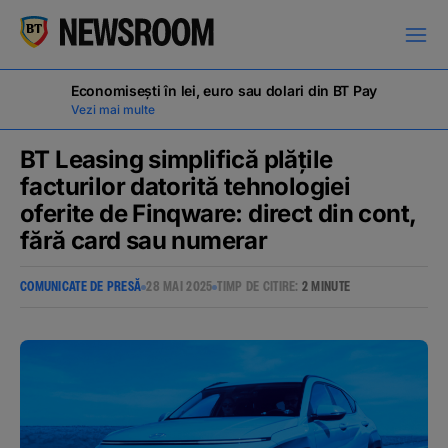
Economisești în lei, euro sau dolari din BT Pay
Vezi mai multe
BT Leasing simplifică plățile
facturilor datorită tehnologiei
oferite de Finqware: direct din cont,
COMUNICATE DE PRESĂ
fără card sau numerar
MILESTONES
COMUNICATE DE PRESĂ
28 MAI 2025
TIMP DE CITIRE:
2 MINUTE
NOUTĂȚI
ANUNȚURI