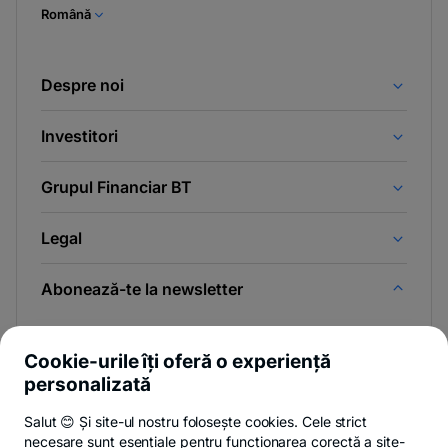
Română
Despre noi
Investitori
Grupul Financiar BT
Legal
Abonează-te la newsletter
Și afli primul noutățile de pe Newsroom & Blogul BT.
Cookie-urile îți oferă o experiență
personalizată
Salut 😊 Și site-ul nostru folosește cookies. Cele strict
Poți renunța oricând,
vezi detalii
.
necesare sunt esențiale pentru funcționarea corectă a site-