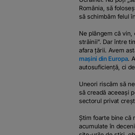
România, să foloseșt
să schimbăm felul în 
Ne plângem că vin, 
străinii”. Dar între 
afara țării. Avem ast
mașini din Europa
. 
autosuficiență, ci d
Uneori riscăm să ne 
să creadă aceeași po
sectorul privat crește
Știm foarte bine că n
acumulate în decenii
site-urile de știri,