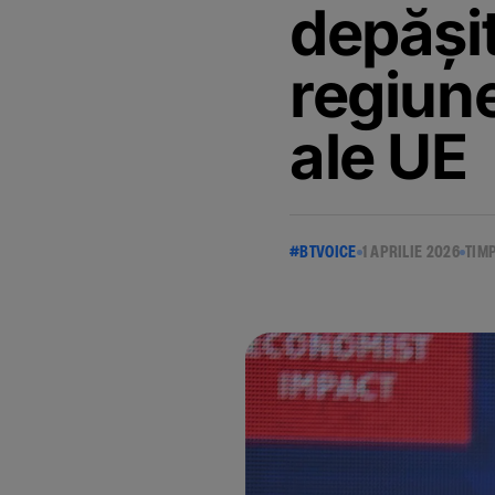
depășit
regiune
ale UE
#BTVOICE
1 APRILIE 2026
TIMP