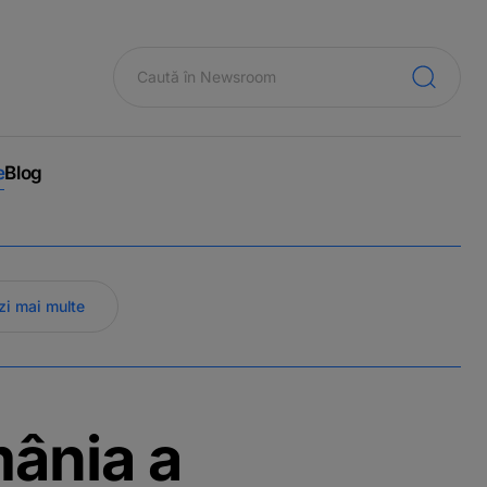
e
Blog
zi mai multe
mânia a