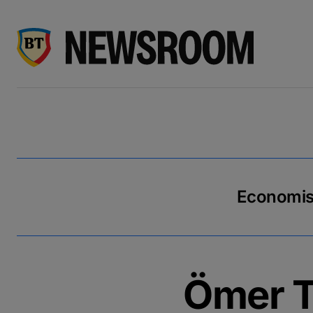
Economiseș
Ömer T