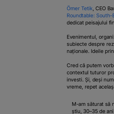
Ömer Tetik
, CEO Ban
Roundtable: South-
dedicat peisajului f
Evenimentul, organi
subiecte despre rezi
naționale. Ideile pri
Cred că putem vorbi î
contextul tuturor pr
investi. Și, deși nu
vreme, repet acelaș
M-am săturat să n
știu, 30–35 de ani