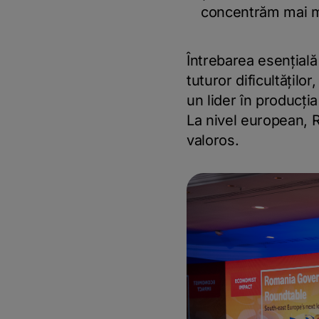
concentrăm mai m
Întrebarea esențială
tuturor dificultățil
un lider în producți
La nivel european, 
valoros.