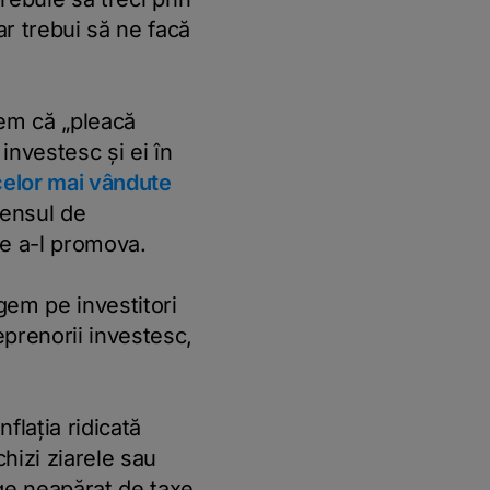
ar trebui să ne facă
em că „pleacă
investesc și ei în
 celor mai vândute
sensul de
de a-l promova.
gem pe investitori
eprenorii investesc,
flația ridicată
hizi ziarele sau
nge neapărat de taxe,