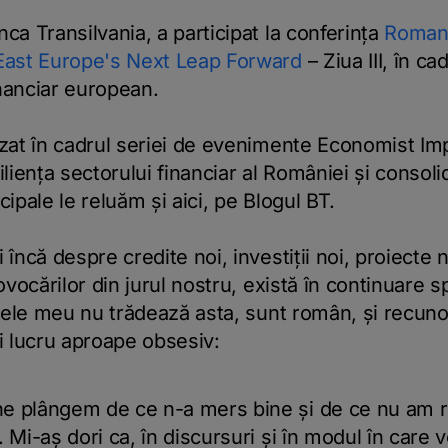
ca Transilvania, a participat la conferința
Roman
East Europe's Next Leap Forward
– Ziua III, în ca
inanciar european.
zat în cadrul seriei de evenimente Economist Imp
liența sectorului financiar al României și consoli
ncipale le reluăm și aici, pe Blogul BT.
ncă despre credite noi, investiții noi, proiecte no
ovocărilor din jurul nostru, există în continuare s
mele meu nu trădează asta, sunt român, și recuno
i lucru aproape obsesiv:
e plângem de ce n-a mers bine și de ce nu am reu
. Mi-aș dori ca, în discursuri și în modul în care 