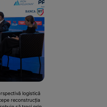
rspectivă logistică
cepe reconstrucția
rebuie să treci prin