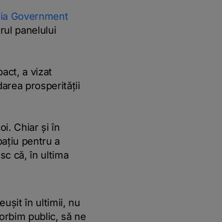
ia Government
drul panelului
act, a vizat
darea prosperității
i. Chiar și în
pațiu pentru a
sc că, în ultima
șit în ultimii, nu
vorbim public, să ne