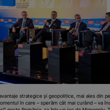
vantaje strategice și geopolitice, mai ales din pe
 momentul în care – sperăm cât mai curând – va în
ări” peste România, ca într-un joc de Monopoly. T