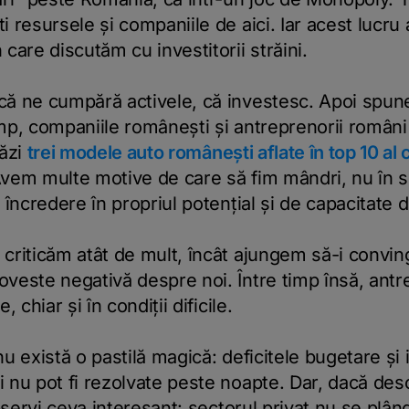
i resursele și companiile de aici. Iar acest lucru 
care discutăm cu investitorii străini.
că ne cumpără activele, că investesc. Apoi spun
timp, companiile românești și antreprenorii români 
ăzi
trei modele auto românești aflate în top 10 al
Avem multe motive de care să fim mândri, nu în 
e încredere în propriul potențial și de capacitate 
criticăm atât de mult, încât ajungem să-i convin
veste negativă despre noi. Între timp însă, antr
, chiar și în condiții dificile.
u există o pastilă magică: deficitele bugetare și in
 nu pot fi rezolvate peste noapte. Dar, dacă desc
 observi ceva interesant: sectorul privat nu se plâ