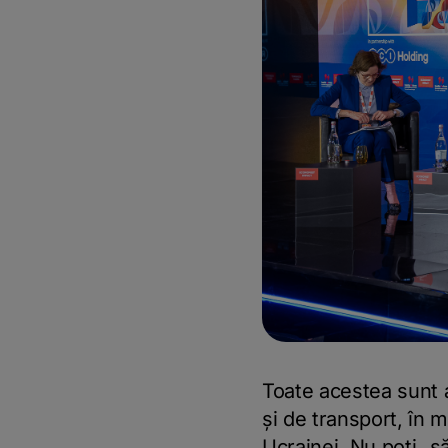
Toate acestea sunt a
și de transport, în
Ucrainei. Nu poți „s