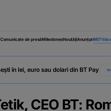
Comunicate de presă
Milestones
Noutăți
Anunțuri
#BTVoic
ti în lei, euro sau dolari din BT Pay
Ve
etik, CEO BT: Ro