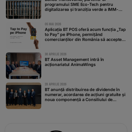
programului SME Eco-Tech pentru
digitalizarea și tranziția verde a IMM-
urilor
05 MAI 2026
Aplicația BT POS oferă acum funcția „Tap
to Pay” pe iPhone, permițând
comercianților din România să accepte
plăți contactless
30 APRILIE 2026
BT Asset Management intră în
acționariatul AnimaWings
28 APRILIE 2026
BT anunță distribuirea de dividende în
numerar, acordarea de acțiuni gratuite și
noua componență a Consiliului de
Administrație