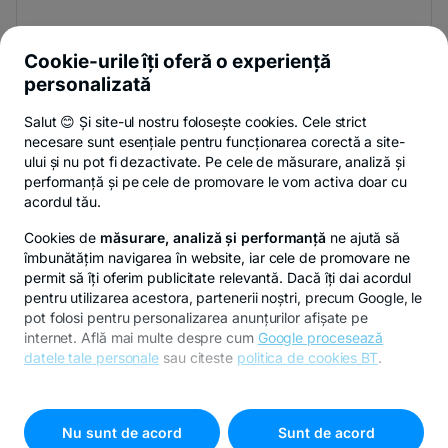
Și afli primul noutățile de pe Newsroom & Blogul BT.
Cookie-urile îți oferă o experiență
personalizată
Salut 😊 Și site-ul nostru folosește cookies. Cele strict
Poți renunța oricând,
vezi detalii
.
necesare sunt esențiale pentru funcționarea corectă a site-
ului și nu pot fi dezactivate. Pe cele de măsurare, analiză și
performanță și pe cele de promovare le vom activa doar cu
Privacy Hub
Politica de confidențialitate
Politica de cookies
S
acordul tău.
Cookies de
măsurare, analiză și performanță
ne ajută să
îmbunătățim navigarea în website, iar cele de promovare ne
permit să îți oferim publicitate relevantă. Dacă îți dai acordul
pentru utilizarea acestora, partenerii noștri, precum Google, le
© Copyright 2026 Banca Transilvania. Toate drepturile
pot folosi pentru personalizarea anunțurilor afișate pe
rezervate.
internet. Află mai multe despre cum
Google procesează
datele tale personale
sau citeste
politica de cookies BT
.
Pentru personalizarea preferințelor selectează
"
Setari
cookies
"
Nu sunt de acord
Sunt de acord