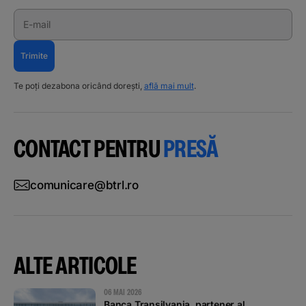
E-mail
Trimite
Te poți dezabona oricând dorești,
află mai mult
.
CONTACT PENTRU
PRESĂ
comunicare@btrl.ro
ALTE ARTICOLE
06 MAI 2026
Banca Transilvania, partener al