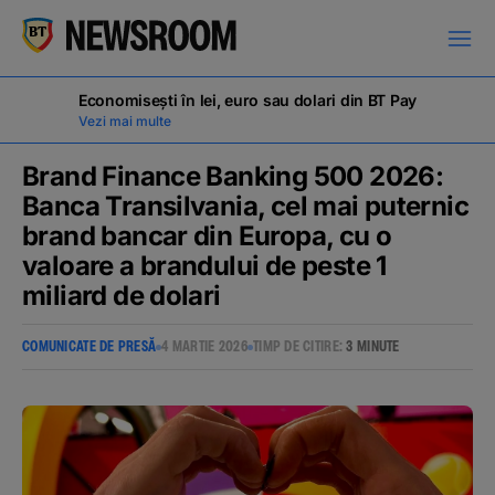
1 miliard de dolari
Economisești în lei, euro sau dolari din BT Pay
Vezi mai multe
Brand Finance Banking 500 2026:
Banca Transilvania, cel mai puternic
brand bancar din Europa, cu o
COMUNICATE DE PRESĂ
valoare a brandului de peste 1
miliard de dolari
MILESTONES
COMUNICATE DE PRESĂ
4 MARTIE 2026
TIMP DE CITIRE:
3 MINUTE
NOUTĂȚI
ANUNȚURI