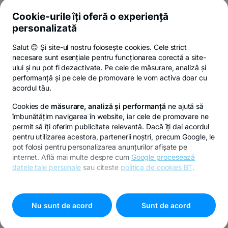
Și afli primul noutățile de pe Newsroom & Blogul BT.
Cookie-urile îți oferă o experiență
personalizată
Salut 😊 Și site-ul nostru folosește cookies. Cele strict
Poți renunța oricând,
vezi detalii
.
necesare sunt esențiale pentru funcționarea corectă a site-
ului și nu pot fi dezactivate. Pe cele de măsurare, analiză și
performanță și pe cele de promovare le vom activa doar cu
Privacy Hub
Politica de confidențialitate
Politica de cookies
S
acordul tău.
Cookies de
măsurare, analiză și performanță
ne ajută să
îmbunătățim navigarea în website, iar cele de promovare ne
permit să îți oferim publicitate relevantă. Dacă îți dai acordul
pentru utilizarea acestora, partenerii noștri, precum Google, le
© Copyright 2026 Banca Transilvania. Toate drepturile
pot folosi pentru personalizarea anunțurilor afișate pe
rezervate.
internet. Află mai multe despre cum
Google procesează
datele tale personale
sau citeste
politica de cookies BT
.
Pentru personalizarea preferințelor selectează
"
Setari
cookies
"
Nu sunt de acord
Sunt de acord