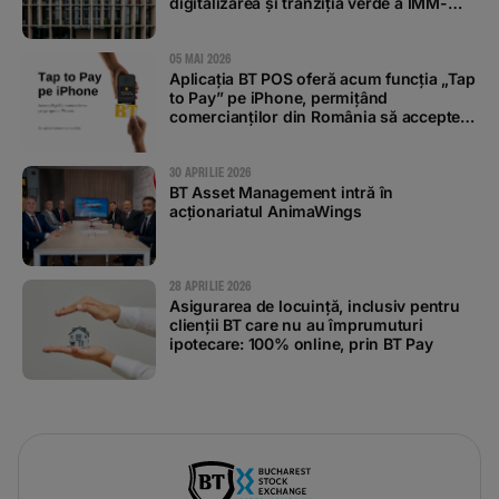
digitalizarea și tranziția verde a IMM-
urilor
05 MAI 2026
Aplicația BT POS oferă acum funcția „Tap
to Pay” pe iPhone, permițând
comercianților din România să accepte
plăți contactless
30 APRILIE 2026
BT Asset Management intră în
acționariatul AnimaWings
28 APRILIE 2026
Asigurarea de locuință, inclusiv pentru
clienții BT care nu au împrumuturi
ipotecare: 100% online, prin BT Pay