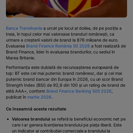
#BTVOICE
BLOG
Banca Transilvania
a urcat pe locul al doilea, de pe poziția a
treia, în topul celor mai valoroase branduri românești, ca
urmare a creșterii valorii de brand la 876 milioane de euro.
Evaluarea
Brand Finance România 50 2026
a fost realizată de
Brand Finance, lider în evaluarea brandurilor, cu sediul în
Marea Britanie.
Performanța este dublată de recunoașterea europeană de
top: BT este cel mai puternic brand românesc, dar și cel mai
puternic brand bancar din Europa în 2026, cu un scor Brand
Strength Index (BSI) de 92,9 din 100 și un rating de brand de
elită AAA+, conform
Brand Finance Banking 500 2026
,
publicat în
martie 2026
.
Ce înseamnă aceste rezultate
Valoarea brandului
se referă la beneficiul economic net pe
care l-ar genera licențierea brandului pe piața liberă. Este
un indicator al contribuției comerciale a brandului la