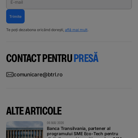
E-mail
Trimite
Te poți dezabona oricând dorești,
află mai mult
.
CONTACT PENTRU
PRESĂ
comunicare@btrl.ro
ALTE ARTICOLE
06 MAI 2026
Banca Transilvania, partener al
programului SME Eco-Tech pentru