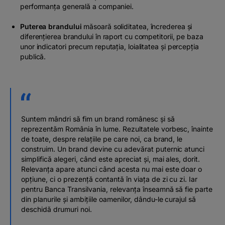
performanța generală a companiei.
Puterea brandului
măsoară soliditatea, încrederea și
diferențierea brandului în raport cu competitorii, pe baza
unor indicatori precum reputația, loialitatea și percepția
publică.
Suntem mândri să fim un brand românesc și să
reprezentăm România în lume. Rezultatele vorbesc, înainte
de toate, despre relațiile pe care noi, ca brand, le
construim. Un brand devine cu adevărat puternic atunci
simplifică alegeri, când este apreciat și, mai ales, dorit.
Relevanța apare atunci când acesta nu mai este doar o
opțiune, ci o prezență contantă în viața de zi cu zi. Iar
pentru Banca Transilvania, relevanța înseamnă să fie parte
din planurile și ambițiile oamenilor, dându-le curajul să
deschidă drumuri noi.