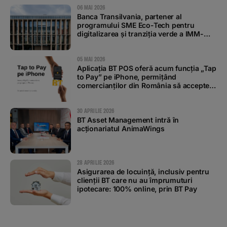
06 MAI 2026
Banca Transilvania, partener al
programului SME Eco-Tech pentru
digitalizarea și tranziția verde a IMM-
urilor
05 MAI 2026
Aplicația BT POS oferă acum funcția „Tap
to Pay” pe iPhone, permițând
comercianților din România să accepte
plăți contactless
30 APRILIE 2026
BT Asset Management intră în
acționariatul AnimaWings
28 APRILIE 2026
Asigurarea de locuință, inclusiv pentru
clienții BT care nu au împrumuturi
ipotecare: 100% online, prin BT Pay