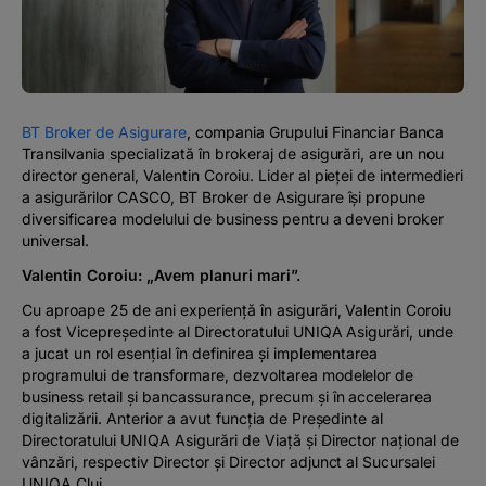
#BTVOICE
BLOG
BT Broker de Asigurare
, compania Grupului Financiar Banca
Transilvania specializată în brokeraj de asigurări, are un nou
director general, Valentin Coroiu. Lider al pieței de intermedieri
a asigurărilor CASCO, BT Broker de Asigurare își propune
diversificarea modelului de business pentru a deveni broker
universal.
Valentin Coroiu: „Avem planuri mari”.
Cu aproape 25 de ani experiență în asigurări, Valentin Coroiu
a fost Vicepreședinte al Directoratului UNIQA Asigurări, unde
a jucat un rol esențial în definirea și implementarea
programului de transformare, dezvoltarea modelelor de
business retail și bancassurance, precum și în accelerarea
digitalizării. Anterior a avut funcția de Președinte al
Directoratului UNIQA Asigurări de Viață și Director național de
vânzări, respectiv Director și Director adjunct al Sucursalei
UNIQA Cluj.