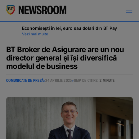
Economisești în lei, euro sau dolari din BT Pay
Vezi mai multe
BT Broker de Asigurare are un nou
director general și își diversifică
modelul de business
COMUNICATE DE PRESĂ
COMUNICATE DE PRESĂ
24 APRILIE 2025
TIMP DE CITIRE:
2 MINUTE
MILESTONES
NOUTĂȚI
ANUNȚURI