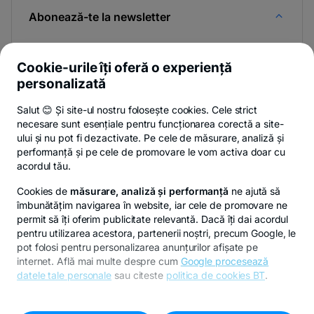
Abonează-te la newsletter
Și afli primul noutățile de pe Newsroom & Blogul BT.
Cookie-urile îți oferă o experiență
personalizată
Salut 😊 Și site-ul nostru folosește cookies. Cele strict
Poți renunța oricând,
vezi detalii
.
necesare sunt esențiale pentru funcționarea corectă a site-
ului și nu pot fi dezactivate. Pe cele de măsurare, analiză și
performanță și pe cele de promovare le vom activa doar cu
Privacy Hub
Politica de confidențialitate
Politica de cookies
S
acordul tău.
Cookies de
măsurare, analiză și performanță
ne ajută să
îmbunătățim navigarea în website, iar cele de promovare ne
permit să îți oferim publicitate relevantă. Dacă îți dai acordul
pentru utilizarea acestora, partenerii noștri, precum Google, le
© Copyright 2026 Banca Transilvania. Toate drepturile
pot folosi pentru personalizarea anunțurilor afișate pe
rezervate.
internet. Află mai multe despre cum
Google procesează
datele tale personale
sau citeste
politica de cookies BT
.
Pentru personalizarea preferințelor selectează
"
Setari