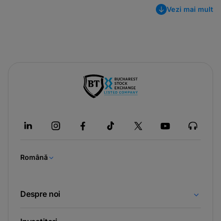
Vezi mai mult
-
opens
in
a
new
tab
Română
Despre noi