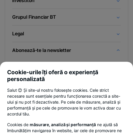
Investitori
Grupul Financiar BT
Legal
Abonează-te la newsletter
Și afli primul noutățile de pe Newsroom & Blogul BT.
Cookie-urile îți oferă o experiență
personalizată
Salut 😊 Și site-ul nostru folosește cookies. Cele strict
-
Poți renunța oricând,
vezi detalii
.
necesare sunt esențiale pentru funcționarea corectă a site-
opens
in
ului și nu pot fi dezactivate. Pe cele de măsurare, analiză și
a
performanță și pe cele de promovare le vom activa doar cu
- opens in a new tab
- opens in a new ta
-
Privacy Hub
Politica de confidențialitate
Politica de cookies
S
new
acordul tău.
tab
Cookies de
măsurare, analiză și performanță
ne ajută să
îmbunătățim navigarea în website, iar cele de promovare ne