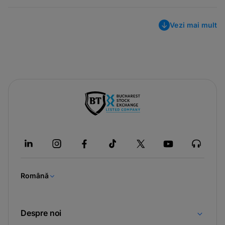
Vezi mai mult
-
opens
in
a
new
tab
Română
Despre noi