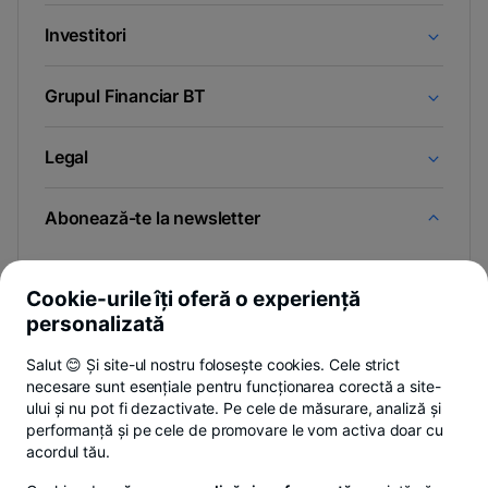
Investitori
Grupul Financiar BT
Legal
Abonează-te la newsletter
Și afli primul noutățile de pe Newsroom & Blogul BT.
Cookie-urile îți oferă o experiență
personalizată
Salut 😊 Și site-ul nostru folosește cookies. Cele strict
-
Poți renunța oricând,
vezi detalii
.
necesare sunt esențiale pentru funcționarea corectă a site-
opens
in
ului și nu pot fi dezactivate. Pe cele de măsurare, analiză și
a
performanță și pe cele de promovare le vom activa doar cu
- opens in a new tab
- opens in a new ta
-
Privacy Hub
Politica de confidențialitate
Politica de cookies
S
new
acordul tău.
tab