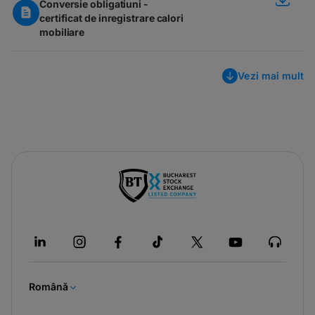
Conversie obligatiuni -
certificat de inregistrare calori
mobiliare
Vezi mai mult
-
opens
in
a
new
tab
Română