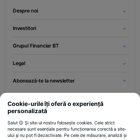
Despre noi
Investitori
Grupul Financiar BT
Legal
Abonează-te la newsletter
Și afli primul noutățile de pe Newsroom & Blogul BT.
Cookie-urile îți oferă o experiență
personalizată
Salut 😊 Și site-ul nostru folosește cookies. Cele strict
-
Poți renunța oricând,
vezi detalii
.
necesare sunt esențiale pentru funcționarea corectă a site-
opens
in
ului și nu pot fi dezactivate. Pe cele de măsurare, analiză și
a