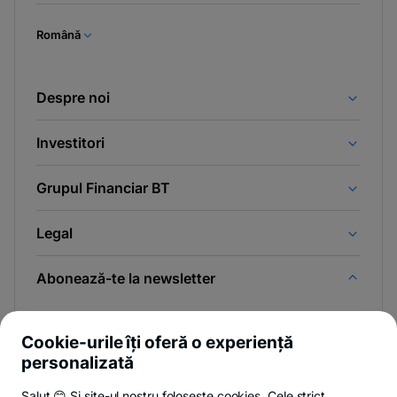
Română
Despre noi
Investitori
Grupul Financiar BT
Legal
Abonează-te la newsletter
Și afli primul noutățile de pe Newsroom & Blogul BT.
Cookie-urile îți oferă o experiență
personalizată
Salut 😊 Și site-ul nostru folosește cookies. Cele strict