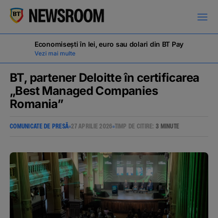
Economisești în lei, euro sau dolari din BT Pay
Vezi mai multe
BT, partener Deloitte în certificarea
„Best Managed Companies
Romania”
COMUNICATE DE PRESĂ
COMUNICATE DE PRESĂ
27 APRILIE 2026
TIMP DE CITIRE:
3 MINUTE
MILESTONES
NOUTĂȚI
ANUNȚURI