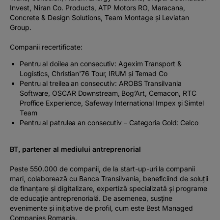
Invest, Niran Co. Products, ATP Motors RO, Maracana,
Concrete & Design Solutions, Team Montage și Leviatan
Group.
Companii recertificate:
Pentru al doilea an consecutiv: Agexim Transport &
Logistics, Christian'76 Tour, IRUM și Temad Co
Pentru al treilea an consecutiv: AROBS Transilvania
Software, OSCAR Downstream, Bog’Art, Cemacon, RTC
Proffice Experience, Safeway International Impex și Simtel
Team
Pentru al patrulea an consecutiv – Categoria Gold: Celco
BT, partener al mediului antreprenorial
Peste 550.000 de companii, de la start-up-uri la companii
mari, colaborează cu Banca Transilvania, beneficiind de soluții
de finanțare și digitalizare, expertiză specializată și programe
de educație antreprenorială. De asemenea, susține
evenimente și inițiative de profil, cum este Best Managed
Companies Romania.