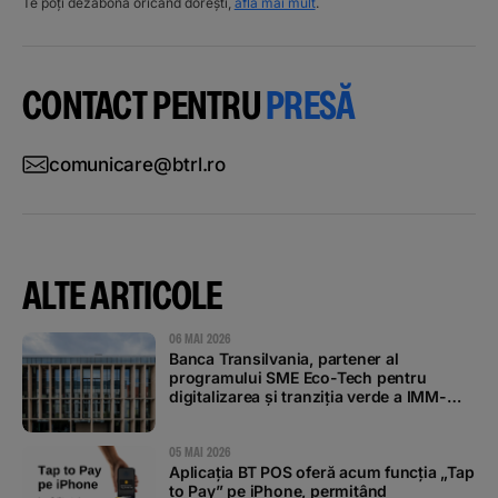
Te poți dezabona oricând dorești,
află mai mult
.
CONTACT PENTRU
PRESĂ
comunicare@btrl.ro
ALTE ARTICOLE
06 MAI 2026
Banca Transilvania, partener al
programului SME Eco-Tech pentru
digitalizarea și tranziția verde a IMM-
urilor
05 MAI 2026
Aplicația BT POS oferă acum funcția „Tap
to Pay” pe iPhone, permițând