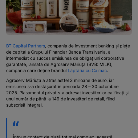
#BTVOICE
BLOG
BT Capital Partners
, compania de investment banking și piețe
de capital a Grupului Financiar Banca Transilvania, a
intermediat cu succes emisiunea de obligațiuni corporative
garantate, lansată de Agroserv Măriuța (BVB: MILK),
compania care deține brandul
Lăptăria cu Caimac
.
Agroserv Măriuța a atras astfel 3 milioane de euro, iar
emisiunea s-a desfășurat în perioada 28 – 30 octombrie
2025. Plasamentul privat s-a adresat investitorilor calificați și
unui număr de până la 149 de investitori de retail, fiind
subscrisă integral.
Într-un context de piață tot mai complex, această