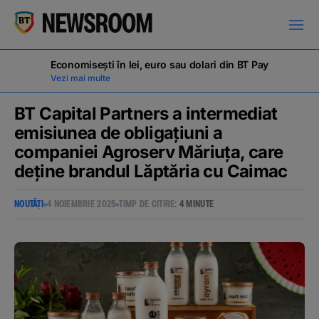
Economisești în lei, euro sau dolari din BT Pay
Vezi mai multe
BT Capital Partners a intermediat
emisiunea de obligațiuni a
companiei Agroserv Măriuța, care
COMUNICATE DE PRESĂ
deține brandul Lăptăria cu Caimac
NOUTĂȚI
4 NOIEMBRIE 2025
TIMP DE CITIRE:
4 MINUTE
MILESTONES
NOUTĂȚI
ANUNȚURI