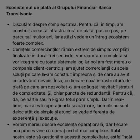
Ecosistemul de plată al Grupului Financiar Banca
Transilvania
Discutăm despre complexitatea. Pentru că, în timp, am
construit această infrastructură de plată, pas cu pas, pe
parcursul multor ani, iar astăzi vedem un întreg ecosistem
foarte complex.
Cerințele comercianților rămân extrem de simple: vor plăți
finalizate în două-trei secunde, vor raportare completă și
vor integrare cu toate sistemele lor, iar noi am fost mereu o
companie
client-centric
și am ajutat comercianții cu acele
soluții pe care le-am construit împreună și de care au avut
cu adevărat nevoie. Însă, cu fiecare nouă infrastructură de
plată pe care am dezvoltat-o, am adăugat inevitabil straturi
de complexitate. Și, chiar puncte de redundanță. Pentru că,
da, pe hârtie sau în Figma totul pare simplu. Dar în
real-
time
, mai ales în operațiuni la scară mare, lucrurile nu sunt
deloc atât de simple și atunci se vede diferența de
experiență și execuție.
Vorbim mereu despre excelență operațională, dar fiecare
nou proces vine cu operațiuni tot mai complexe. Rolul
nostru este să gestionăm această complexitate, astfel încât