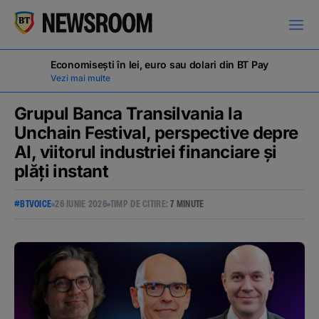
Economisești în lei, euro sau dolari din BT Pay
Vezi mai multe
Grupul Banca Transilvania la
Unchain Festival, perspective depre
AI, viitorul industriei financiare și
COMUNICATE DE PRESĂ
plăți instant
#BTVOICE
26 IUNIE 2026
TIMP DE CITIRE:
7 MINUTE
MILESTONES
NOUTĂȚI
ANUNȚURI