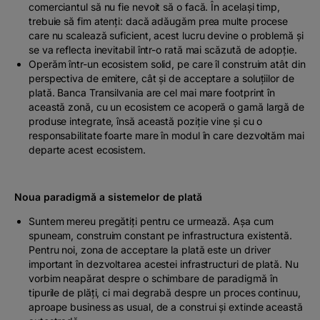
comerciantul să nu fie nevoit să o facă. În același timp,
trebuie să fim atenți: dacă adăugăm prea multe procese
care nu scalează suficient, acest lucru devine o problemă și
se va reflecta inevitabil într-o rată mai scăzută de adopție.
Operăm într-un ecosistem solid, pe care îl construim atât din
perspectiva de emitere, cât și de acceptare a soluțiilor de
plată. Banca Transilvania are cel mai mare
footprint
în
această zonă, cu un ecosistem ce acoperă o gamă largă de
produse integrate, însă această poziție vine și cu o
responsabilitate foarte mare în modul în care dezvoltăm mai
departe acest ecosistem.
Noua paradigmă a sistemelor de plată
Suntem mereu pregătiți pentru ce urmează. Așa cum
spuneam, construim constant pe infrastructura existentă.
Pentru noi, zona de acceptare la plată este un
driver
important în dezvoltarea acestei infrastructuri de plată. Nu
vorbim neapărat despre o schimbare de paradigmă în
tipurile de plăți, ci mai degrabă despre un proces continuu,
aproape
business as usual
, de a construi și extinde această