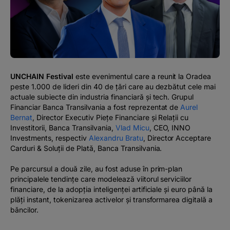
#BTVOICE
BLOG
UNCHAIN Festival
este evenimentul care a reunit la Oradea
peste 1.000 de lideri din 40 de țări care au dezbătut cele mai
actuale subiecte din industria financiară și tech. Grupul
Financiar Banca Transilvania a fost reprezentat de
Aurel
Bernat
, Director Executiv Piețe Financiare și Relații cu
Investitorii, Banca Transilvania,
Vlad Micu
, CEO, INNO
Investments, respectiv
Alexandru Bratu
, Director Acceptare
Carduri & Soluții de Plată, Banca Transilvania.
Pe parcursul a două zile, au fost aduse în prim-plan
principalele tendințe care modelează viitorul serviciilor
financiare, de la adopția inteligenței artificiale și euro până la
plăți instant, tokenizarea activelor și transformarea digitală a
băncilor.