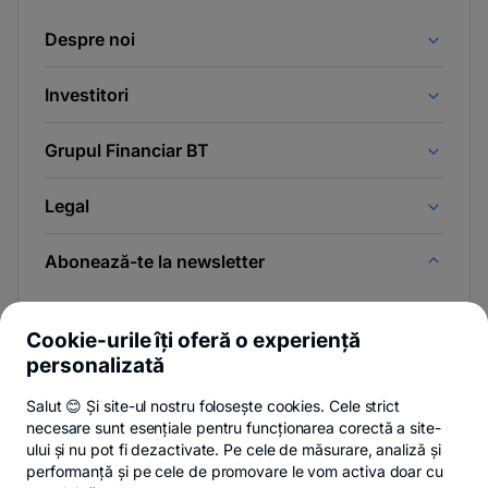
Despre noi
Investitori
Grupul Financiar BT
Legal
Abonează-te la newsletter
Și afli primul noutățile de pe Newsroom & Blogul BT.
Cookie-urile îți oferă o experiență
personalizată
Salut 😊 Și site-ul nostru folosește cookies. Cele strict
Poți renunța oricând,
vezi detalii
.
necesare sunt esențiale pentru funcționarea corectă a site-
ului și nu pot fi dezactivate. Pe cele de măsurare, analiză și
performanță și pe cele de promovare le vom activa doar cu
Privacy Hub
Politica de confidențialitate
Politica de cookies
S