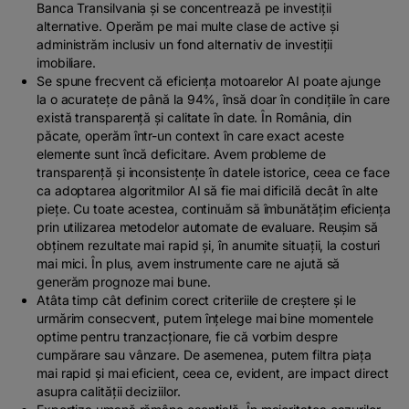
Banca Transilvania și se concentrează pe investiții
alternative. Operăm pe mai multe clase de active și
administrăm inclusiv un fond alternativ de investiții
imobiliare.
Se spune frecvent că eficiența motoarelor AI poate ajunge
la o acuratețe de până la 94%, însă doar în condițiile în care
există transparență și calitate în date. În România, din
păcate, operăm într-un context în care exact aceste
elemente sunt încă deficitare. Avem probleme de
transparență și inconsistențe în datele istorice, ceea ce face
ca adoptarea algoritmilor AI să fie mai dificilă decât în alte
piețe. Cu toate acestea, continuăm să îmbunătățim eficiența
prin utilizarea metodelor automate de evaluare. Reușim să
obținem rezultate mai rapid și, în anumite situații, la costuri
mai mici. În plus, avem instrumente care ne ajută să
generăm prognoze mai bune.
Atâta timp cât definim corect criteriile de creștere și le
urmărim consecvent, putem înțelege mai bine momentele
optime pentru tranzacționare, fie că vorbim despre
cumpărare sau vânzare. De asemenea, putem filtra piața
mai rapid și mai eficient, ceea ce, evident, are impact direct
asupra calității deciziilor.