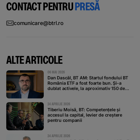
CONTACT PENTRU
PRESĂ
comunicare@btrl.ro
ALTE ARTICOLE
06 MAI 2026
Dan Dascăl, BT AM: Startul fondului BT
România ETF a fost foarte bun. Și-a
dublat activele, la aproximativ 150 de
milioane de lei, în doar două săptămâni
24 APRILIE 2026
Tiberiu Moisă, BT: Competențele și
accesul la capital, levier de creștere
pentru companii
24 APRILIE 2026