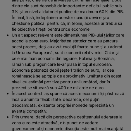
dintre ele sunt deosebit de importante: deficitul public sub
3% și un nivel al datoriei publice de maximum 60% din PIB.
În final, însă, îndeplinirea acestor condiții devine și o
chestiune politică, pentru că, în teorie, acestea ar trebui să
fie obiective firești pentru orice economie.
Un alt aspect relevant este dimensiunea PIB-ului țărilor care
acced la zona euro. Majoritatea statelor care au parcurs
acest proces, deși au avut evoluții foarte bune și au aderat
la Uniunea Europeană, sunt economii relativ mici. Chiar și
cele mai mari economii din regiune, Polonia și România,
rămân sub praguri care le-ar plasa în topul european.
Economia poloneză depășește 1 trilion de euro, iar cea
românească se apropie de aproximativ jumătate din acest
nivel, cu estimări pozitive pentru anii următori, dar în
prezent se situează sub 400 de miliarde de euro.
În acest context, aș spune că aceste economii își păstrează
încă o anumită flexibilitate, deoarece, cel puțin
deocamdată, existența propriei monede reprezintă un
avantaj competitiv.
Prin urmare, dacă din perspectiva cetățeanului aderarea la
zona euro este atractivă, din punct de vedere
guvernamental și economic discuția este mult mai nuanțată