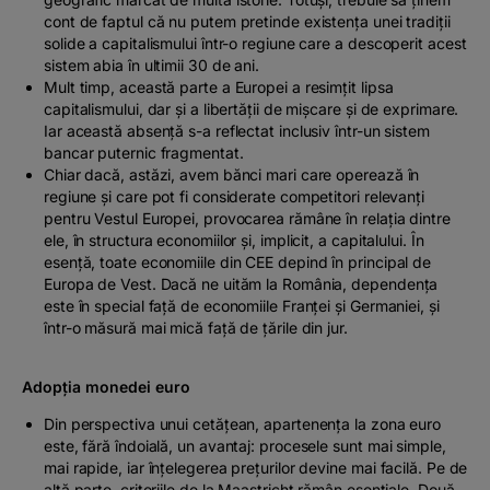
cont de faptul că nu putem pretinde existența unei tradiții
solide a capitalismului într-o regiune care a descoperit acest
sistem abia în ultimii 30 de ani.
Mult timp, această parte a Europei a resimțit lipsa
capitalismului, dar și a libertății de mișcare și de exprimare.
Iar această absență s-a reflectat inclusiv într-un sistem
bancar puternic fragmentat.
Chiar dacă, astăzi, avem bănci mari care operează în
regiune și care pot fi considerate competitori relevanți
pentru Vestul Europei, provocarea rămâne în relația dintre
ele, în structura economiilor și, implicit, a capitalului. În
esență, toate economiile din CEE depind în principal de
Europa de Vest. Dacă ne uităm la România, dependența
este în special față de economiile Franței și Germaniei, și
într-o măsură mai mică față de țările din jur.
Adopția monedei euro
Din perspectiva unui cetățean, apartenența la zona euro
este, fără îndoială, un avantaj: procesele sunt mai simple,
mai rapide, iar înțelegerea prețurilor devine mai facilă. Pe de
altă parte, criteriile de la Maastricht rămân esențiale. Două