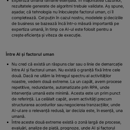
Expertiza umană rămâne esențială. În majoritatea cazurilor,
rezultatele generate de algoritmi trebuie validate. Aș spune,
așadar, că tehnologia nu înlocuiește factorul uman, ci îl
completează. Cel puțin în cazul nostru, modelele și deciziile
de business se bazează încă într-o măsură importantă pe
expertiza umană, în timp ce AI-ul este folosit pentru a
crește eficiența și viteza de execuție.
Între AI și factorul uman
Nu cred că există un răspuns clar sau o linie de demarcație
între AI și factorul uman. Nu există o graniță fixă între cele
două. Dacă ne uităm la întregul spectru al activităților
noastre, vedem două extreme. La un capăt, avem procese
repetitive, redundante, automatizate prin RPA, unde
intervenția umană este minimă. Acesta este un prim punct
de referință. La celălalt capăt, avem activități precum
structurarea acordurilor sau negocierea tranzacțiilor, unde
AI-ul are o relevanță redusă, iar decizia este, în esență, una
umană.
Între aceste două extreme există o zonă largă de procese,
evaluări, analize de piață, prognoze, unde AI și factorul