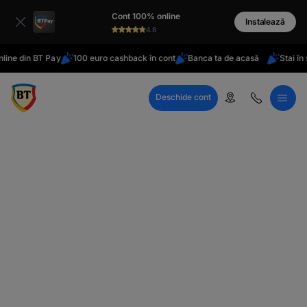
latinești
Cont 100% online
кириллица
Instalează
4.8
in BT Pay
100 euro cashback în cont
Banca ta de acasă
Stai în străin
Deschide cont
Call Center