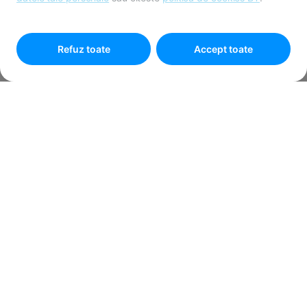
Pentru personalizarea preferințelor selectează
"
Setari
cookies
"
Refuz toate
Accept toate
Informare privind
prelucrarea datelor cu
caracter personal în