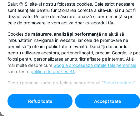
Salut 😊 Și site-ul nostru folosește cookies. Cele strict necesare
sunt esențiale pentru funcționarea corectă a site-ului și nu pot fi
dezactivate. Pe cele de măsurare, analiză și performanță și pe
cele de promovare le vom activa doar cu acordul tău.
Cookies de
măsurare, analiză și performanță
ne ajută să
îmbunătățim navigarea în website, iar cele de promovare ne
permit să îți oferim publicitate relevantă. Dacă îți dai acordul
pentru utilizarea acestora, partenerii noștri, precum Google, le pot
folosi pentru personalizarea anunțurilor afișate pe internet. Află
mai multe despre cum
Google procesează datele tale personale
sau citeste
politica de cookies BT
.
Pentru personalizarea preferințelor selectează
"
Setari cookies
"
Refuz toate
Accept toate
Programare online