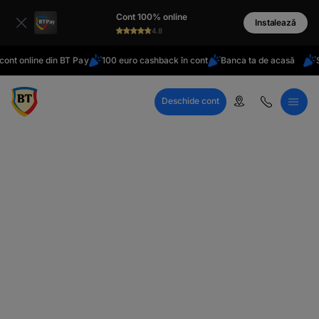
latinești
Cont 100% online
кириллица
Instalează
4.8
ont online din BT Pay
100 euro cashback în cont
Banca ta de acasă
St
Deschide cont
Call Center