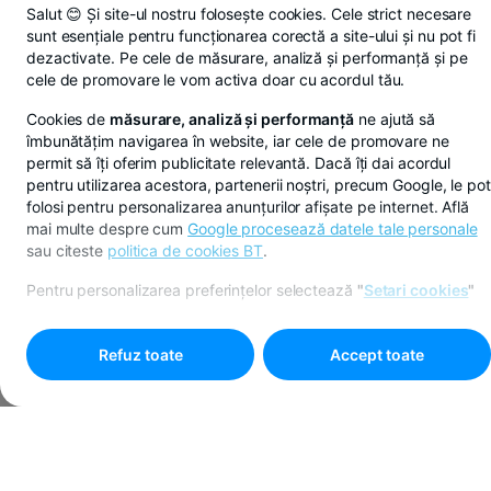
Salut 😊 Și site-ul nostru folosește cookies. Cele strict necesare
sunt esențiale pentru funcționarea corectă a site-ului și nu pot fi
dezactivate. Pe cele de măsurare, analiză și performanță și pe
cele de promovare le vom activa doar cu acordul tău.
Cookies de
măsurare, analiză și performanță
ne ajută să
îmbunătățim navigarea în website, iar cele de promovare ne
permit să îți oferim publicitate relevantă. Dacă îți dai acordul
pentru utilizarea acestora, partenerii noștri, precum Google, le pot
folosi pentru personalizarea anunțurilor afișate pe internet. Află
mai multe despre cum
Google procesează datele tale personale
sau citeste
politica de cookies BT
.
Pentru personalizarea preferințelor selectează
"
Setari cookies
"
Refuz toate
Accept toate
Programare online