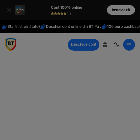
latinești
Cont 100% online
кириллица
Instalează
4.8
Stai în străinătate?
Deschizi cont online din BT Pay
100 euro cashback
Deschide cont
Call Center