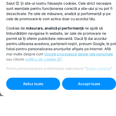
Salut 😊 Și site-ul nostru folosește cookies. Cele strict necesare
sunt esențiale pentru funcționarea corectă a site-ului și nu pot fi
dezactivate. Pe cele de măsurare, analiză și performanță și pe
cele de promovare le vom activa doar cu acordul tău.
Cookies de
măsurare, analiză și performanță
ne ajută să
îmbunătățim navigarea în website, iar cele de promovare ne
permit să îți oferim publicitate relevantă. Dacă îți dai acordul
pentru utilizarea acestora, partenerii noștri, precum Google, le pot
folosi pentru personalizarea anunțurilor afișate pe internet. Află
mai multe despre cum
Google procesează datele tale personale
sau citeste
politica de cookies BT
.
Pentru personalizarea preferințelor selectează
"
Setari cookies
"
Refuz toate
Accept toate
Programare online