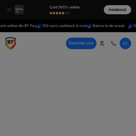
latinești
Cont 100% online
кириллица
Instalează
4.8
nt online din BT Pay
100 euro cashback în cont
Banca ta de acasă
Sta
Deschide cont
Call Center