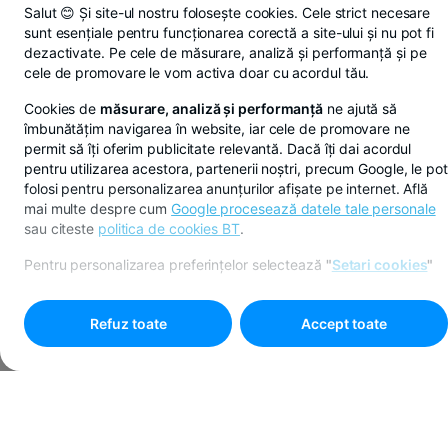
Salut 😊 Și site-ul nostru folosește cookies. Cele strict necesare
sunt esențiale pentru funcționarea corectă a site-ului și nu pot fi
dezactivate. Pe cele de măsurare, analiză și performanță și pe
cele de promovare le vom activa doar cu acordul tău.
Cookies de
măsurare, analiză și performanță
ne ajută să
îmbunătățim navigarea în website, iar cele de promovare ne
permit să îți oferim publicitate relevantă. Dacă îți dai acordul
pentru utilizarea acestora, partenerii noștri, precum Google, le pot
folosi pentru personalizarea anunțurilor afișate pe internet. Află
mai multe despre cum
Google procesează datele tale personale
sau citeste
politica de cookies BT
.
Pentru personalizarea preferințelor selectează
"
Setari cookies
"
Refuz toate
Accept toate
Programare online