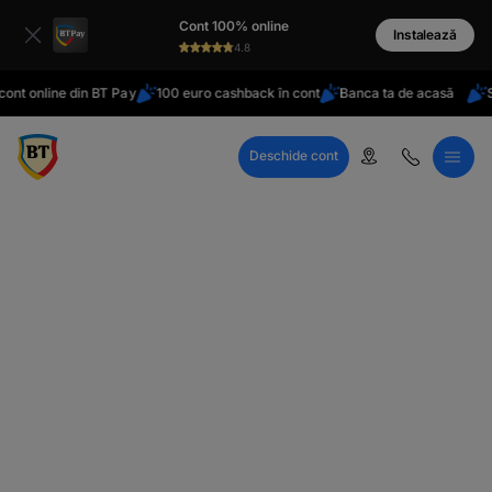
latinești
Cont 100% online
кириллица
Instalează
4.8
nt online din BT Pay
100 euro cashback în cont
Banca ta de acasă
St
Deschide cont
Call Center