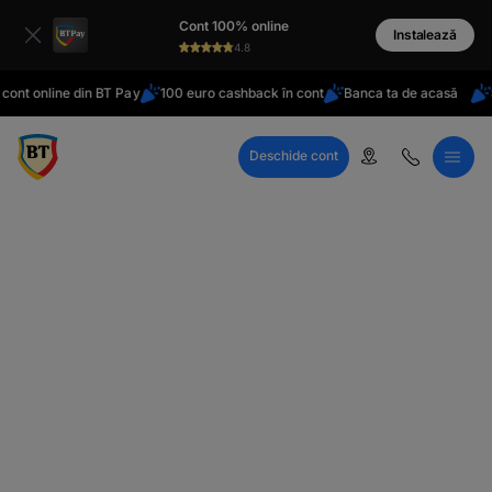
latinești
Cont 100% online
кириллица
Instalează
4.8
ont online din BT Pay
100 euro cashback în cont
Banca ta de acasă
St
Deschide cont
Call Center