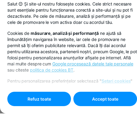
Salut 😊 Și site-ul nostru folosește cookies. Cele strict necesare
sunt esențiale pentru funcționarea corectă a site-ului și nu pot fi
dezactivate. Pe cele de măsurare, analiză și performanță și pe
cele de promovare le vom activa doar cu acordul tău.
Cookies de
măsurare, analiză și performanță
ne ajută să
îmbunătățim navigarea în website, iar cele de promovare ne
permit să îți oferim publicitate relevantă. Dacă îți dai acordul
pentru utilizarea acestora, partenerii noștri, precum Google, le pot
folosi pentru personalizarea anunțurilor afișate pe internet. Află
mai multe despre cum
Google procesează datele tale personale
sau citeste
politica de cookies BT
.
Pentru personalizarea preferințelor selectează
"
Setari cookies
"
Refuz toate
Accept toate
Programare online