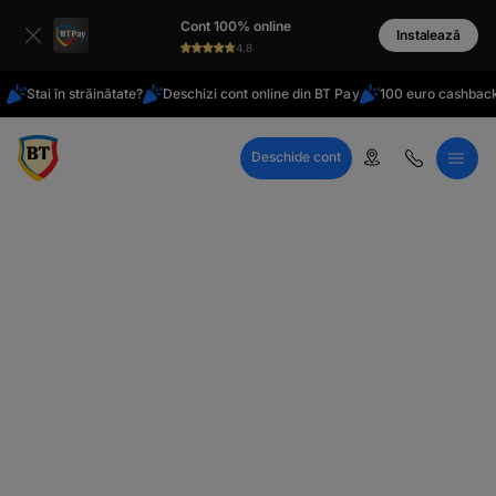
latinești
Cont 100% online
кириллица
Instalează
4.8
Stai în străinătate?
Deschizi cont online din BT Pay
100 euro cashback
Deschide cont
Call Center