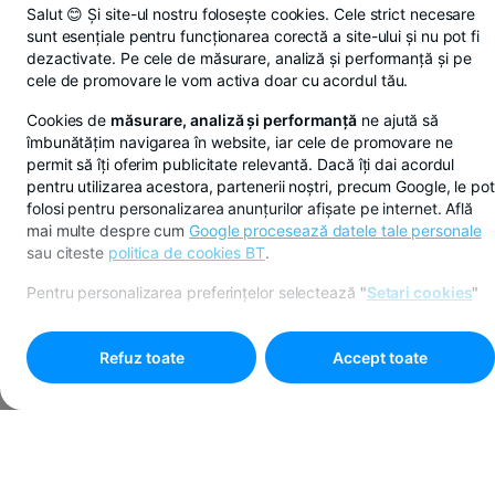
Salut 😊 Și site-ul nostru folosește cookies. Cele strict necesare
sunt esențiale pentru funcționarea corectă a site-ului și nu pot fi
dezactivate. Pe cele de măsurare, analiză și performanță și pe
cele de promovare le vom activa doar cu acordul tău.
Cookies de
măsurare, analiză și performanță
ne ajută să
îmbunătățim navigarea în website, iar cele de promovare ne
permit să îți oferim publicitate relevantă. Dacă îți dai acordul
pentru utilizarea acestora, partenerii noștri, precum Google, le pot
folosi pentru personalizarea anunțurilor afișate pe internet. Află
mai multe despre cum
Google procesează datele tale personale
sau citeste
politica de cookies BT
.
Pentru personalizarea preferințelor selectează
"
Setari cookies
"
Refuz toate
Accept toate
Programare online