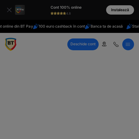
latinești
Cont 100% online
кириллица
Instalează
4.8
 online din BT Pay
100 euro cashback în cont
Banca ta de acasă
Stai 
Deschide cont
Call Center