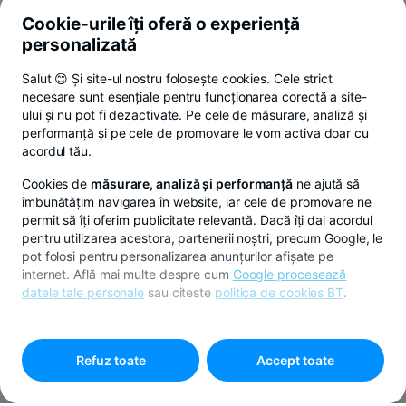
Cookie-urile îți oferă o experiență
personalizată
Salut 😊 Și site-ul nostru folosește cookies. Cele strict
necesare sunt esențiale pentru funcționarea corectă a site-
ului și nu pot fi dezactivate. Pe cele de măsurare, analiză și
performanță și pe cele de promovare le vom activa doar cu
acordul tău.
Cookies de
măsurare, analiză și performanță
ne ajută să
îmbunătățim navigarea în website, iar cele de promovare ne
permit să îți oferim publicitate relevantă. Dacă îți dai acordul
pentru utilizarea acestora, partenerii noștri, precum Google, le
pot folosi pentru personalizarea anunțurilor afișate pe
internet. Află mai multe despre cum
Google procesează
datele tale personale
sau citeste
politica de cookies BT
.
Pentru personalizarea preferințelor selectează
"
Setari
cookies
"
Refuz toate
Accept toate