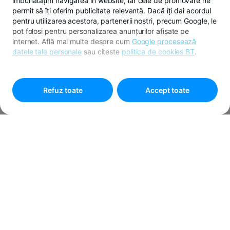
îmbunătățim navigarea în website, iar cele de promovare ne
permit să îți oferim publicitate relevantă. Dacă îți dai acordul
pentru utilizarea acestora, partenerii noștri, precum Google, le
pot folosi pentru personalizarea anunțurilor afișate pe
internet. Află mai multe despre cum
Google procesează
datele tale personale
sau citeste
politica de cookies BT
.
Pentru personalizarea preferințelor selectează
"
Setari
cookies
"
Refuz toate
Accept toate
APLICĂ PENTRU CREDIT