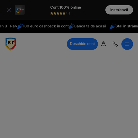
latinești
Cont 100% online
кириллица
Instalează
4.8
 BT Pay
100 euro cashback în cont
Banca ta de acasă
Stai în străinăta
Deschide cont
Call Center