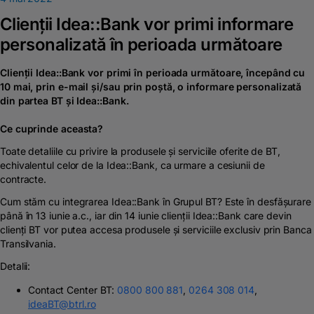
Ratele Idea::Bank po
Clienții Idea::Bank vor primi informare
personalizată în perioada următoare
Card de debit
Clienții Idea::Bank vor primi în perioada următoare, începând cu
10 mai, prin e-mail și/sau prin poștă, o informare personalizată
Contul curent
din partea BT şi Idea::Bank.
Depozite la termen
Ce cuprinde aceasta?
Toate detaliile cu privire la produsele și serviciile oferite de BT,
BT Digital
echivalentul celor de la Idea::Bank, ca urmare a cesiunii de
contracte.
Credite
Cum stăm cu integrarea Idea::Bank în Grupul BT? Este în desfășurare
până în 13 iunie a.c., iar din 14 iunie clienții Idea::Bank care devin
clienți BT vor putea accesa produsele și serviciile exclusiv prin Banca
Cardul de credit
Transilvania.
Detalii:
Ce IBAN ai la BT și
Contact Center BT:
0800 800 881
,
0264 308 014
,
ideaBT@btrl.ro