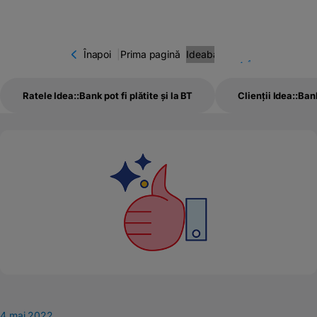
Înapoi
|
Prima pagină
Ideabank
Înapoi
Ratele Idea::Bank pot fi plătite și la BT
Clienții Idea::Ba
Aproape 1.800 de 
Clienții Idea::Bank
Prelucrarea datelo
Prelucrarea datelo
Companii
Start preluare card
4 mai 2022