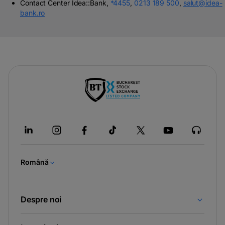
Contact Center Idea::Bank,
*4455
,
0213 189 500
,
salut@idea-
bank.ro
-
opens
in
a
new
tab
Română
Despre noi