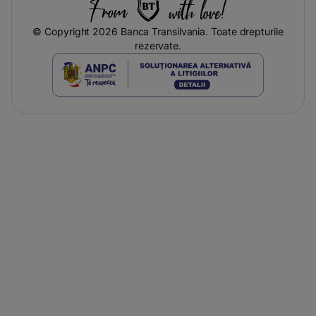
© Copyright 2026 Banca Transilvania. Toate drepturile
rezervate.
-
opens
in
a
new
tab