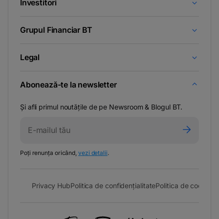
Investitori
Grupul Financiar BT
Legal
Abonează-te la newsletter
Și afli primul noutățile de pe Newsroom & Blogul BT.
-
Poți renunța oricând,
vezi detalii
.
opens
in
a
- opens in a new tab
- opens in a new ta
-
Privacy Hub
Politica de confidențialitate
Politica de cookies
S
new
tab