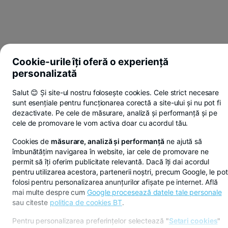
Cookie-urile îți oferă o experiență
personalizată
Salut 😊 Și site-ul nostru folosește cookies. Cele strict necesare
sunt esențiale pentru funcționarea corectă a site-ului și nu pot fi
dezactivate. Pe cele de măsurare, analiză și performanță și pe
cele de promovare le vom activa doar cu acordul tău.
Cookies de
măsurare, analiză și performanță
ne ajută să
îmbunătățim navigarea în website, iar cele de promovare ne
permit să îți oferim publicitate relevantă. Dacă îți dai acordul
pentru utilizarea acestora, partenerii noștri, precum Google, le pot
folosi pentru personalizarea anunțurilor afișate pe internet. Află
mai multe despre cum
Google procesează datele tale personale
sau citeste
politica de cookies BT
.
Pentru personalizarea preferințelor selectează
"
Setari cookies
"