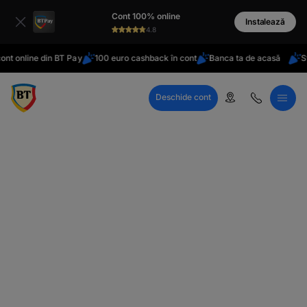
latinești
Cont 100% online
кириллица
Instalează
4.8
t online din BT Pay
100 euro cashback în cont
Banca ta de acasă
Sta
Deschide cont
Call Center