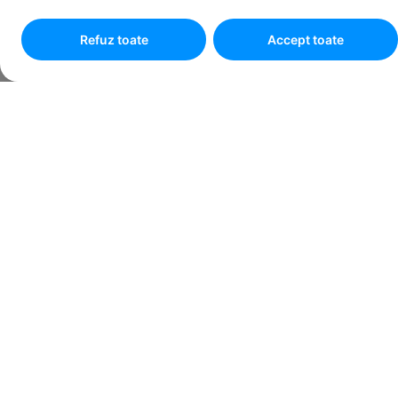
Refuz toate
Accept toate
Programare online
Pasul
1
din
6
Sunt:
Persoană fizică